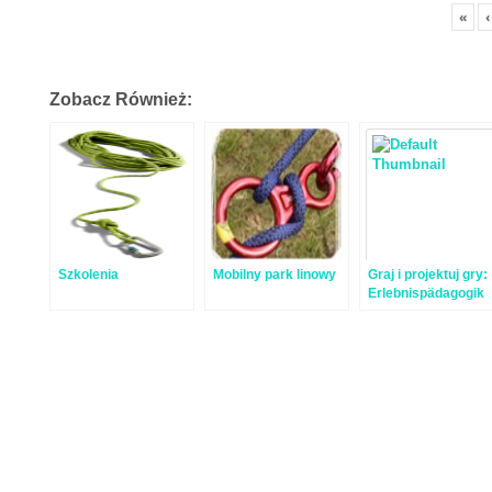
«
‹
Zobacz Również:
Szkolenia
Mobilny park linowy
Graj i projektuj gry:
Erlebnispädagogik
dla początkujących