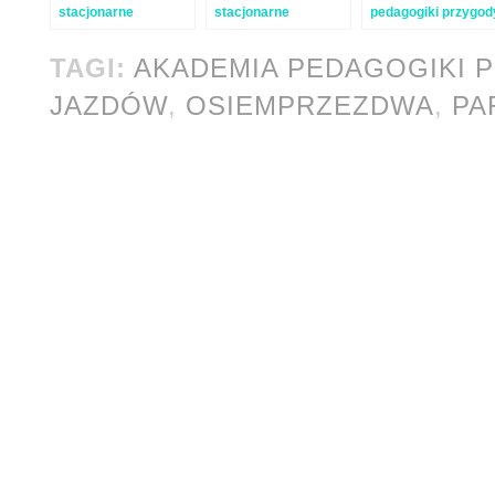
stacjonarne
stacjonarne
pedagogiki przygod
warsztaty
warsztaty
„Adventus”
pedagogiki przygody
pedagogiki przygody
TAGI:
AKADEMIA PEDAGOGIKI 
JAZDÓW
,
OSIEMPRZEZDWA
,
PA