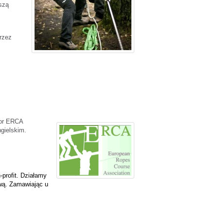
szą
rzez
tor ERCA
gielskim.
profit. Działamy
ową. Zamawiając u