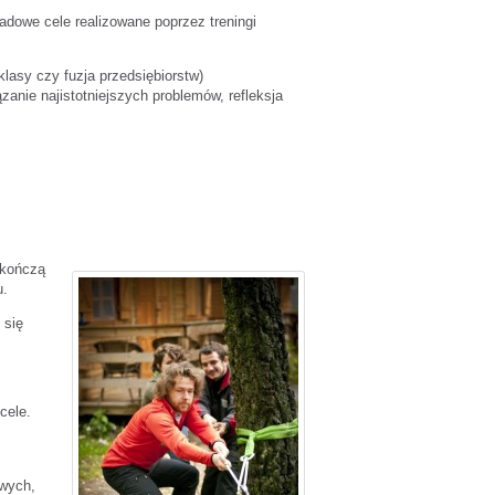
adowe cele realizowane poprzez treningi
klasy czy fuzja przedsiębiorstw)
ązanie najistotniejszych problemów, refleksja
 kończą
u.
 się
cele.
owych,