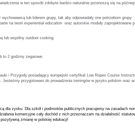
wiadczenia w ten sposób zdobyte bardzo naturalnie przenoszą się na później
 z wychowawcą lub liderem grupy, tak aby odpowiadały one potrzebom grupy.
rte na teorii
experiential education
oraz autorskie moduły zaprojektowane p
ą lub wspólny outdoor cooking.
b to 2 godziny zegarowe.
Nauki i Przygody posiadający europejski certyfikat Low Ropes Course Instruc
. Jesteśmy przygotowani do prowadzenia treningów w języku polskim oraz an
cą dla zysku. Dla szkół i podmiotów publicznych pracujemy na zasadach non-
działania komercyjne cały dochód z nich przeznaczam na działalność statut
z pozytywną zmianę w polskiej edukacji!