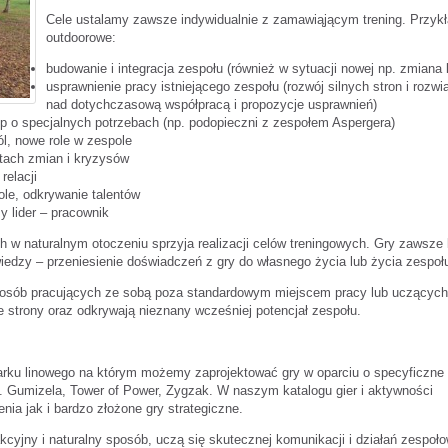
Cele ustalamy zawsze indywidualnie z zamawiąjącym trening. Przykł
outdoorowe:
budowanie i integracja zespołu (również w sytuacji nowej np. zmiana 
usprawnienie pracy istniejącego zespołu (rozwój silnych stron i rozwi
nad dotychczasową współpracą i propozycje usprawnień)
up o specjalnych potrzebach (np. podopieczni z zespołem Aspergera)
ól, nowe role w zespole
tach zmian i kryzysów
relacji
le, odkrywanie talentów
y lider – pracownik
 w naturalnym otoczeniu sprzyja realizacji celów treningowych. Gry zawsze
iedzy – przeniesienie doświadczeń z gry do własnego życia lub życia zespoł
 osób pracujących ze sobą poza standardowym miejscem pracy lub uczących
 strony oraz odkrywają nieznany wcześniej potencjał zespołu.
ku linowego na którym możemy zaprojektować gry w oparciu o specyficzne 
. Gumizela, Tower of Power, Zygzak. W naszym katalogu gier i aktywności
nia jak i bardzo złożone gry strategiczne.
cyjny i naturalny sposób, uczą się skutecznej komunikacji i działań zespoł