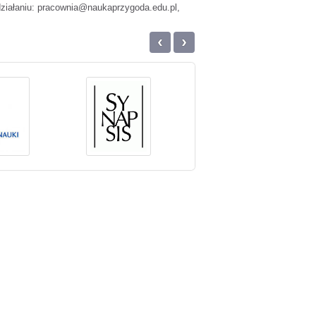
działaniu: pracownia@naukaprzygoda.edu.pl,
‹
›