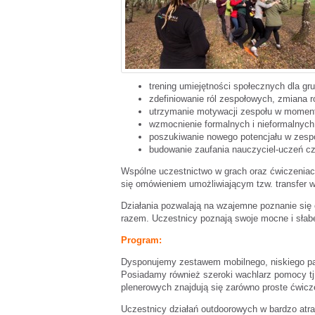
trening umiejętności społecznych dla gr
zdefiniowanie ról zespołowych, zmiana r
utrzymanie motywacji zespołu w momen
wzmocnienie formalnych i nieformalnych 
poszukiwanie nowego potencjału w zespo
budowanie zaufania nauczyciel-uczeń cz
Wspólne uczestnictwo w grach oraz ćwiczeniach
się omówieniem umożliwiającym tzw. transfer w
Działania pozwalają na wzajemne poznanie się
razem. Uczestnicy poznają swoje mocne i słabe
Program:
Dysponujemy zestawem mobilnego, niskiego par
Posiadamy również szeroki wachlarz pomocy tj
plenerowych znajdują się zarówno proste ćwicze
Uczestnicy działań outdoorowych w bardzo atrak