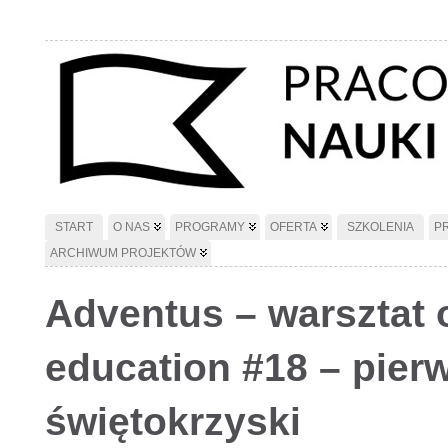
START
O NAS
PROGRAMY
OFERTA
SZKOLENIA
P
ARCHIWUM PROJEKTÓW
Adventus – warsztat 
education #18 – pier
świętokrzyski