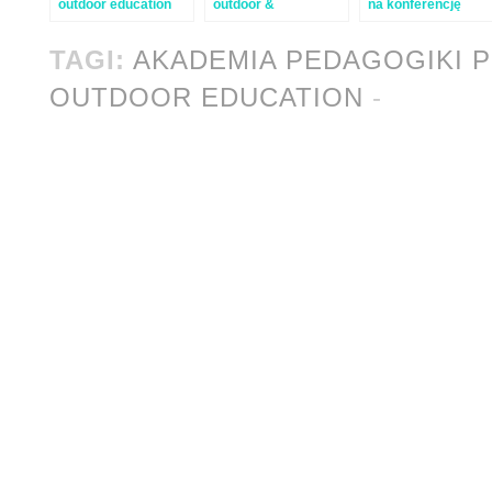
outdoor education
outdoor &
na konferencję
experiential
Experiential
education #17
Educators Europe
TAGI:
AKADEMIA PEDAGOGIKI 
(EEE)
OUTDOOR EDUCATION
-