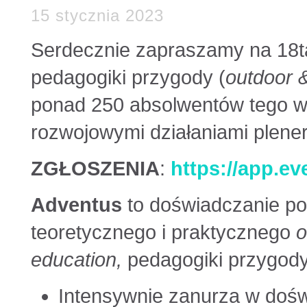
15 stycznia 2023
Serdecznie zapraszamy na 18tą
pedagogiki przygody (
outdoor &
ponad 250 absolwentów tego wa
rozwojowymi działaniami plene
ZGŁOSZENIA
:
https://app.ev
Adventus
to doświadczanie po
teoretycznego i praktycznego
o
education,
pedagogiki przygody
Intensywnie zanurza w dośw