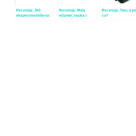
Recenzja: 365
Recenzja: Mały
Recenzja: Tato, a p
eksperymentów na
inżynier, nauka i
co?
każdy dzień roku
zabawa