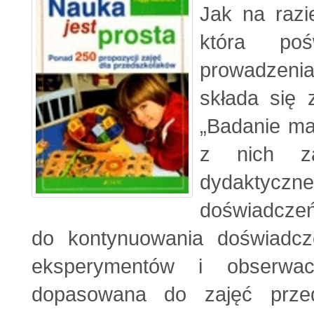
Jak na razi
która po
prowadzenia
składa się 
„Badanie ma
z nich za
dydaktycz
doświadczeń 
do kontynuowania doświadc
eksperymentów i obserwac
dopasowana do zajęć prze