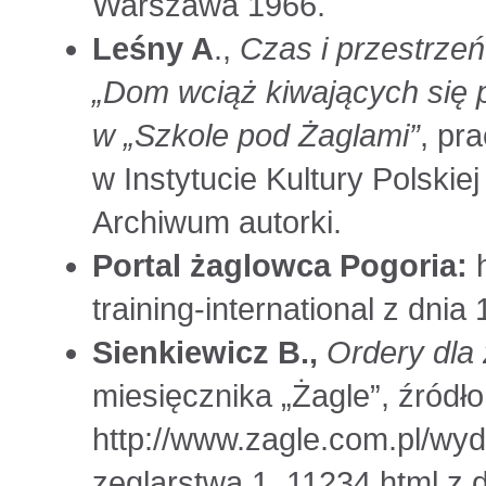
Warszawa 1966.
Leśny A
.,
Czas i przestrze
„Dom wciąż kiwających się p
w „Szkole pod Żaglami”
, pr
w Instytucie Kultury Polski
Archiwum autorki.
Portal żaglowca Pogoria:
h
training-international z dnia
Sienkiewicz B.,
Ordery dla
miesięcznika „Żagle”, źródło
http://www.zagle.com.pl/wyd
zeglarstwa,1_11234.html z d