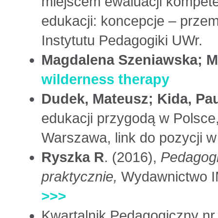
miejscem ewaluacji kompeten
edukacji: koncepcje – przem
Instytutu Pedagogiki UWr.
Magdalena Szeniawska; Mi
wilderness therapy
Dudek, Mateusz; Kida, Pau
edukacji przygodą w Polsce
Warszawa, link do pozycji w
Ryszka R
. (2016),
Pedagogi
praktycznie,
Wydawnictwo IM
>>>
Kwartalnik Pedagogiczny nr