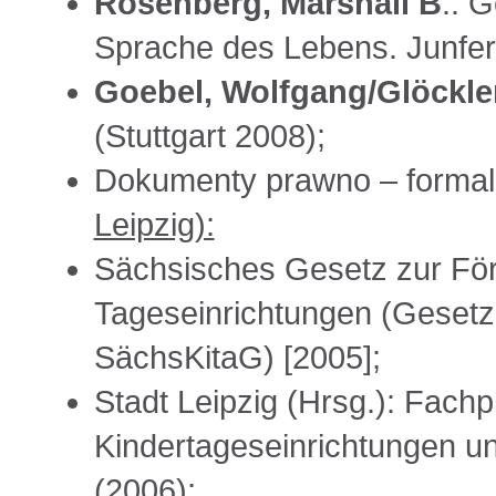
Rosenberg, Marshall B
.: 
Sprache des Lebens. Junfe
Goebel, Wolfgang/Glöckler
(Stuttgart 2008);
Dokumenty prawno – formaln
Leipzig):
Sächsisches Gesetz zur För
Tageseinrichtungen (Gesetz
SächsKitaG) [2005];
Stadt Leipzig (Hrsg.): Fach
Kindertageseinrichtungen un
(2006);