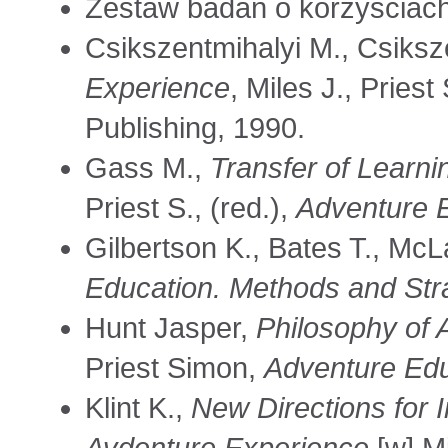
Zestaw badań o korzyściach
Csikszentmihalyi M., Csiksz
Experience
, Miles J., Pries
Publishing, 1990.
Gass M.,
Transfer of Learni
Priest S., (red.),
Adventure 
Gilbertson K., Bates T., McLa
Education.
Methods and Str
Hunt Jasper,
Philosophy of 
Priest Simon,
Adventure Edu
Klint K.,
New Directions for I