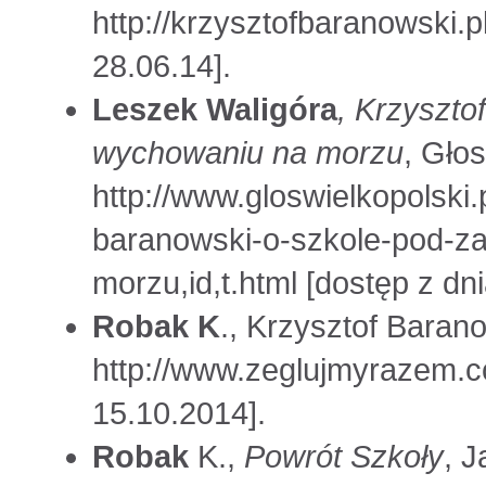
http://krzysztofbaranowski.p
28.06.14].
Leszek Waligóra
, Krzyszto
wychowaniu na morzu
, Gło
http://www.gloswielkopolski.
baranowski-o-szkole-pod-za
morzu,id,t.html [dostęp z dni
Robak K
., Krzysztof Baran
http://www.zeglujmyrazem.c
15.10.2014].
Robak
K.,
Powrót Szkoły
, J