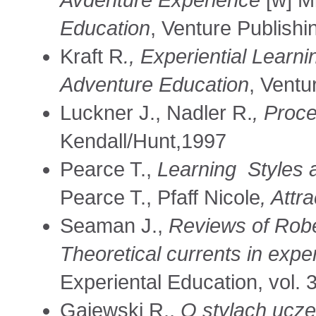
Avdenture Experience
[w] Mi
Education
, Venture Publishi
Kraft R
., Experiential Learni
Adventure Education
, Ventu
Luckner J., Nadler R.
,
Proce
Kendall/Hunt,1997
Pearce T.,
Learning Styles 
Pearce T., Pfaff Nicole
, Attr
Seaman J.,
Reviews of Robe
Theoretical currents in expe
Experiental Education, vol. 
Gajewski R.,
O stylach uczen