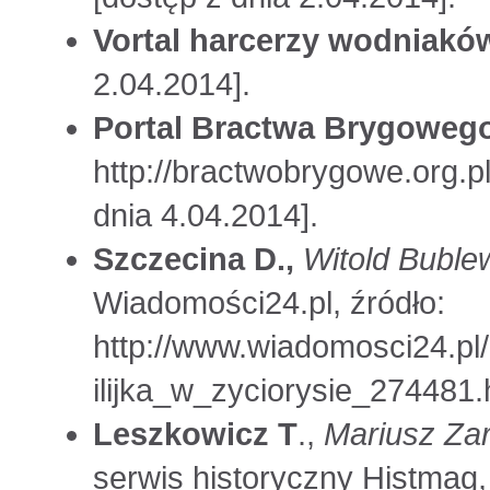
Vortal harcerzy wodniakó
2.04.2014].
Portal Bractwa Brygoweg
http://bractwobrygowe.org.p
dnia 4.04.2014].
Szczecina D.,
Witold Bublew
Wiadomości24.pl, źródło:
http://www.wiadomosci24.pl/
ilijka_w_zyciorysie_274481.
Leszkowicz T
.,
Mariusz Zar
serwis historyczny Histmag, 