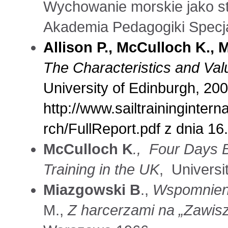
Wychowanie morskie jako st
Akademia Pedagogiki Specja
Allison P., McCulloch K., 
The Characteristics and Valu
University of Edinburgh, 200
http://www.sailtraininginte
rch/FullReport.pdf z dnia 16
McCulloch K
., Four Days B
Training in the UK
, Universi
Miazgowski B
.,
Wspomnieni
M.,
Z harcerzami na „Zawis