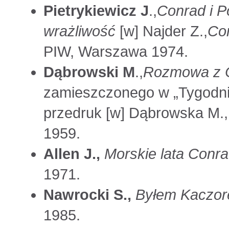
Pietrykiewicz J
.,
Conrad i P
wrażliwość
[w] Najder Z.,
Con
PIW, Warszawa 1974.
Dąbrowski M
.,
Rozmowa z 
zamieszczonego w „Tygodnik
przedruk [w] Dąbrowska M.
1959.
Allen J.,
Morskie lata Conr
1971.
Nawrocki S.,
Byłem Kaczo
1985.