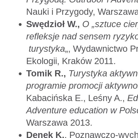
Nauki i Przygody, Warszawa
Swędzioł W.,
O „sztuce cie
refleksje nad sensem ryzyk
turystyka
„, Wydawnictwo Pr
Ekologii, Kraków 2011.
Tomik R.,
Turystyka aktywn
programie promocji aktywnoś
Kabacińska E., Leśny A.,
Ed
Adventure education w Pols
Warszawa 2013.
Denek K.
, Poznawczo-wych