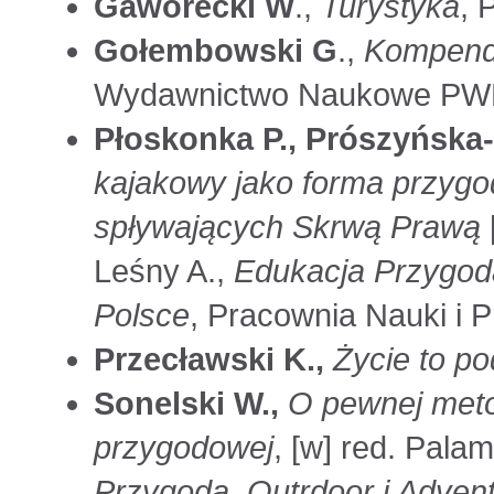
Gaworecki W
.,
Turystyka
, 
Gołembowski G
.,
Kompendi
Wydawnictwo Naukowe PWN,
Płoskonka P., Prószyńska
kajakowy jako forma przygody
spływających Skrwą Prawą
Leśny A.,
Edukacja Przygodą
Polsce
, Pracownia Nauki i
Przecławski K.,
Życie to po
Sonelski W.,
O pewnej meto
przygodowej
, [w] red. Pala
Przygodą. Outrdoor i Adven