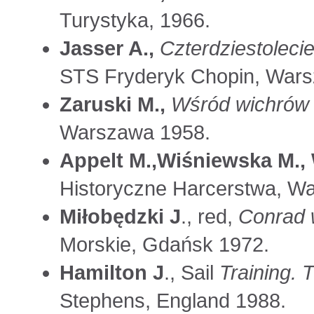
Turystyka, 1966.
Jasser A.,
Czterdziestoleci
STS Fryderyk Chopin, War
Zaruski M.,
Wśród wichrów i
Warszawa 1958.
Appelt M.,Wiśniewska M., 
Historyczne Harcerstwa, W
Miłobędzki J
., red,
Conrad w
Morskie, Gdańsk 1972.
Hamilton J
., Sail
Training. 
Stephens, England 1988.