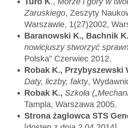
Turo K
.,
Morze i góry w twór
Zaruskiego
, Zeszyty Nauko
Warszawie, 1(27)2002, War
Baranowski K., Bachnik K.
nowicjuszy stworzyć sprawn
Polska” Czerwiec 2012.
Robak K., Przybyszewski 
Daty, liczby, fakty
, Wydawni
Robak K.,
Szkoła („Mechani
Tampla, Warszawa 2005.
Strona żaglowca STS Gene
[dostęp z dnia 2.04.2014].