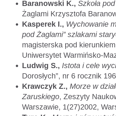
Baranowski K.,
Szkoła pod
Żaglami Krzysztofa Barano
Kasperek I.,
Wychowanie mor
pod Żaglami” szlakami stary
magisterska pod kierunkiem 
Uniwersytet Warmińsko-Mazu
Ludwig S.,
Istota i cele w
Dorosłych”, nr 6 rocznik 196
Krawczyk Z.,
Morze w działa
Zaruskiego
, Zeszyty Nauko
Warszawie, 1(27)2002, War