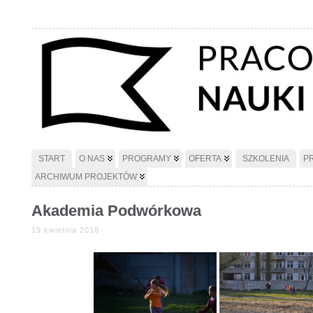
START
O NAS
PROGRAMY
OFERTA
SZKOLENIA
P
ARCHIWUM PROJEKTÓW
Akademia Podwórkowa
19 kwietnia 2018