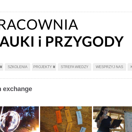
SZKOLENIA
PROJEKTY
STREFA WIEDZY
WESPRZYJ NAS
h exchange