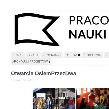
START
O NAS
PROGRAMY
OFERTA
SZKOLENIA
P
ARCHIWUM PROJEKTÓW
Otwarcie OsiemPrzezDwa
19 kwietnia 2018