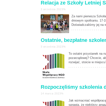
Relacja ze Szkoły Letniej 
3 września 2023%
Za nami pierwsza Szkoła
dniowym spotkaniu. 17-19
Doświadczaliśmy jej na w
. . . . . . . . . . . . . . . . . . 
Ostatnie, bezpłatne szkole
3 września 2023%
To ostatni przystanek na n
pozarządowej? Chcecie, aby
rozwijać, stoicie w miejsc
. . . . . . . . . . . . . . . . . . . .
Rozpoczęliśmy szkolenia d
14 marca 2023%
Jak wzmacniać współpracę w
sprawia, że niektórzy anga