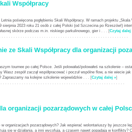
Skali Współpracy
 Letnia poświęcona pogłębieniu Skali Współpracy. W ramach projektu „Skala 
 sierpnia 2023 roku 21 osób z całej Polski (od Szczecina po Rzeszów!) inten
łasnej skórze podczas m.in. niskiego parkulinowego, gier i . . .
[
Czytaj dalej
. . . . . . . . . . . . . . . . . . . . . . . . . . . . . . . . . . . . . . . . . . . . . . . . . . . . . . .
nie ze Skali Współpracy dla organizacji po
aszym tournee po całej Polsce. Jeśli polowałaś/polowałeś na szkolenie – ost
 Wasz zespół zaczął współpracować i poczuł wspólne flow, a nie wiecie jak 
u? Zapraszamy na kolejne szkolenie wojewódzkie . . .
[
Czytaj dalej »
]
 . . . . . . . . . . . . . . . . . . . . . . . . . . . . . . . . . . . . . . . . . . . . . . . . . . . . .
la organizacji pozarządowych w całej Pols
 organizacjach pozarządowych? Jak wspierać wolontariuszy by jeszcze lepie
żują się w działania, a inni wycofują, a czasem nawet popadają w konflikty? 