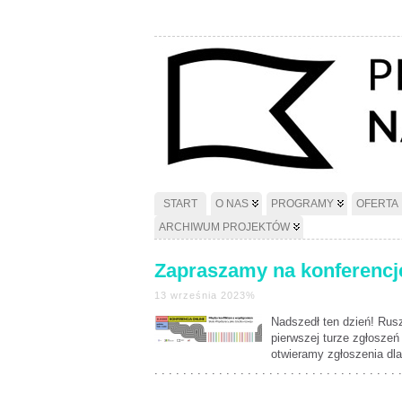
START
O NAS
PROGRAMY
OFERTA
ARCHIWUM PROJEKTÓW
Zapraszamy na konferencj
13 września 2023%
Nadszedł ten dzień! Rus
pierwszej turze zgłosze
otwieramy zgłoszenia dla
. . . . . . . . . . . . . . . . . . . . . . . . . . . . . . . . . . .