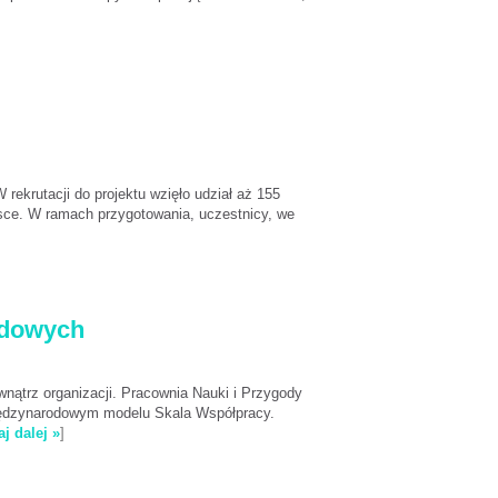
W rekrutacji do projektu wzięło udział aż 155
lsce. W ramach przygotowania, uczestnicy, we
ądowych
wnątrz organizacji. Pracownia Nauki i Przygody
 międzynarodowym modelu Skala Współpracy.
aj dalej »
]