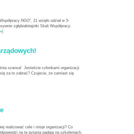
Współpracy NGO”, 21 wzięło udział w 3-
sywnie zgłębiałotajniki Skali Współpracy.
 »
]
zarządowych!
atnia szansa! Jesteście członkami organizacji
się za to zabrać? Czujecie, że zamiast się
ce
j realizować cele i misje organizacji? Co
Odpowiedzi na te pytania padają na szkoleniach,