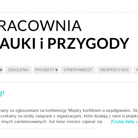
SZKOLENIA
PROJEKTY
STREFA WIEDZY
WESPRZYJ NAS
ę!
zamy ze zgłoszeniami na konferencję “Między konfliktem a współgraniem. Sk
ń czekamy na osoby związane z organizacjami, które działają z nami w proje
 innych zainteresowanych. Już teraz możesz zapisać się . . .
[
Czytaj dalej »
 . . . . . . . . . . . . . . . . . . . . . . . . . . . . . . . . . . . . . .