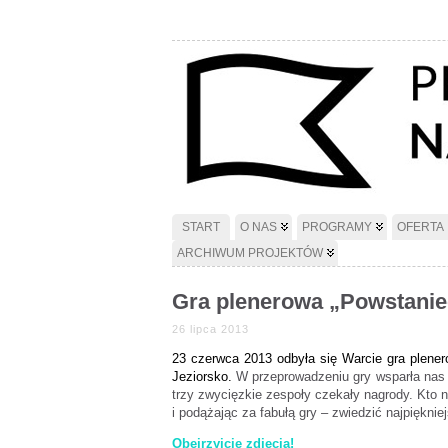
START
O NAS
PROGRAMY
OFERTA
ARCHIWUM PROJEKTÓW
Gra plenerowa „Powstanie
26 lipca 2013
23 czerwca 2013 odbyła się Warcie gra plener
Jeziorsko.
W przeprowadzeniu gry wsparła nas e
trzy zwycięzkie zespoły czekały nagrody. Kto 
i podążając za fabułą gry – zwiedzić najpięknie
Obejrzyjcie zdjęcia!