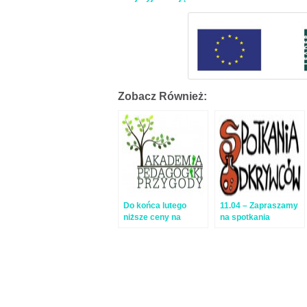
Zobacz Również:
Do końca lutego
11.04 – Zapraszamy
niższe ceny na
na spotkania
wiosenne warsztaty!
Odkrywców w
OsiemPrzezDwa