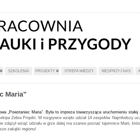
SZKOLENIA
PROJEKTY
STREFA WIEDZY
WESPRZYJ NAS
c Maria”
owa „Powstaniec Maria”. Była to impreza towarzysząca uruchomieniu stałej 
kipa Zebra Projekt. W rozgrywce wzięło udział 14 zespołów. Najmłodszy ucze
nie zdążył wziąć udziału w grze dalej ma szanse poznać tajemnice Marii, któ
jsze zakątki regionu!