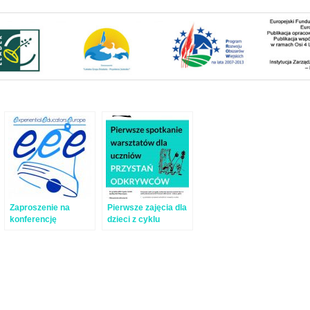
Zaproszenie na
Pierwsze zajęcia dla
konferencję
dzieci z cyklu
Experiential
„Przystań
Educators Europe
Odkrywców”
(EEE) 2020