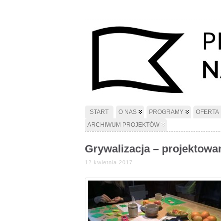
START
O NAS
PROGRAMY
OFERTA
ARCHIWUM PROJEKTÓW
Grywalizacja – projektowa
12 kwietnia 2017