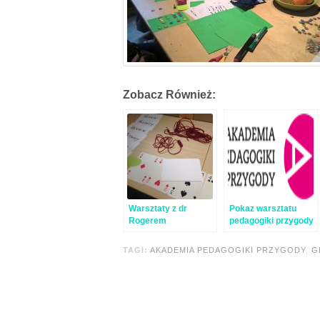
Zobacz Również:
Warsztaty z dr
Pokaz warsztatu
Rogerem
pedagogiki przygody
Greenawayem –
w Warszawie
relacja
TAGI:
AKADEMIA PEDAGOGIKI PRZYGODY
,
G