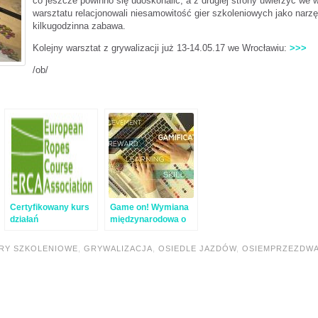
co jeszcze powinno się udoskonalić, a z drugiej strony uwierzyć we
warsztatu relacjonowali niesamowitość gier szkoleniowych jako narz
kilkugodzinna zabawa.
Kolejny warsztat z grywalizacji już 13-14.05.17 we Wrocławiu:
>>>
/ob/
Certyfikowany kurs
Game on! Wymiana
działań
międzynarodowa o
edukacyjnych na
grach i grywalizacji
niskim parku
w Edukacji
RY SZKOLENIOWE
,
GRYWALIZACJA
,
OSIEDLE JAZDÓW
,
OSIEMPRZEZDW
linowym!