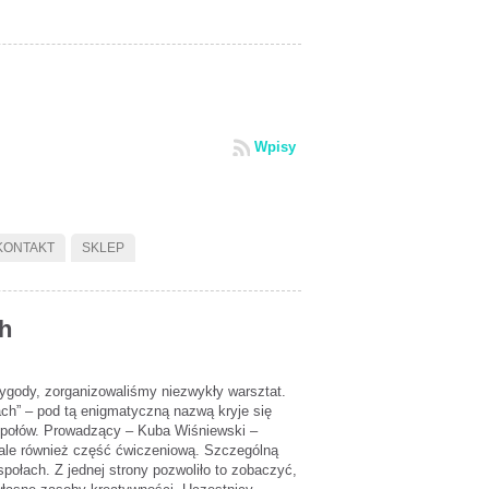
Wpisy
KONTAKT
SKLEP
ch
gody, zorganizowaliśmy niezwykły warsztat.
ach” – pod tą enigmatyczną nazwą kryje się
espołów. Prowadzący – Kuba Wiśniewski –
 ale również część ćwiczeniową. Szczególną
połach. Z jednej strony pozwoliło to zobaczyć,