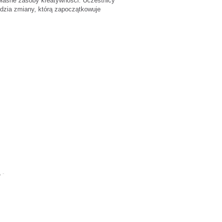
 własne zasoby kreatywności. Uczestnicy
ędzia zmiany, którą zapoczątkowuje
A
-