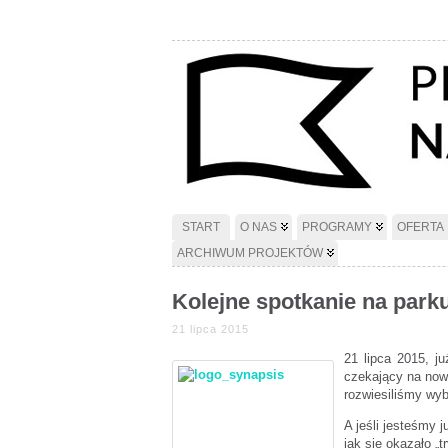
START
O NAS
PROGRAMY
OFERTA
ARCHIWUM PROJEKTÓW
Kolejne spotkanie na park
21 lipca 2015
21 lipca 2015, j
czekający na nowe
rozwiesiliśmy wy
A jeśli jesteśmy 
jak się okazało „