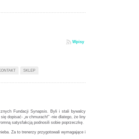
Wpisy
KONTAKT
SKLEP
znych Fundacji Synapsis. Byli i stali bywalcy
ię dopisać- „w chmurach!” -nie dlatego, że liny
romną satysfakcją podnosili sobie poprzeczkę.
nieba. Za to trenerzy przygotowali wymagające i