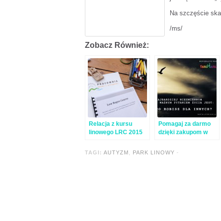
Na szczęście ska
/ms/
Zobacz Również:
Relacja z kursu
Pomagaj za darmo
linowego LRC 2015
dzięki zakupom w
internecie!
TAGI:
AUTYZM
,
PARK LINOWY
-