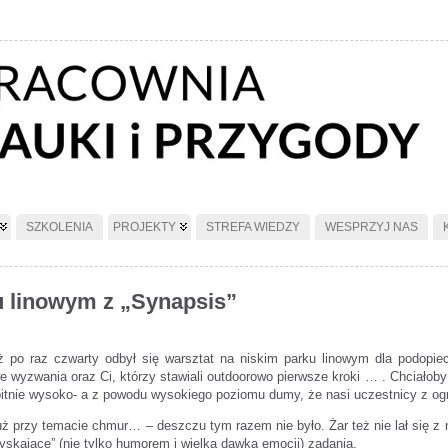
SZKOLENIA
PROJEKTY
STREFA WIEDZY
WESPRZYJ NAS
u linowym z „Synapsis”
uż po raz czwarty odbył się warsztat na niskim parku linowym dla podopiec
 wyzwania oraz Ci, którzy stawiali outdoorowo pierwsze kroki … . Chciałoby s
bitnie wysoko- a z powodu wysokiego poziomu dumy, że nasi uczestnicy z og
już przy temacie chmur… – deszczu tym razem nie było. Żar też nie lał się z 
tryskające” (nie tylko humorem i wielką dawką emocji) zadania.