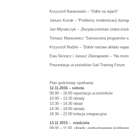
Krzysztof Baranowski – “Odlot na rejach”
Janusz Kozak – “Problemy modernizacji dużego 
Jan Młynarczyk – „Bezpieczeństwo statecznoś
Tomasz Maracewicz “Samoocena programów sail
Krzysztof Rudzki – “Dobór nastaw układu napę
Ewa Skrzecz i Janusz Zbierajewski – “Na mor
Prezentacje uczestników Sail Training Forum
Plan godzinowy spotkania:
12.11.2016 – sobota
08:00 – 10:00 rejestracja uczestników
10:00 – 13:30 obrady
13:30 – 14:30 obiad
14:30 – 18:00 obrady
18:30 – 22:00 kolacja integracyjna
13.11 2015 – niedziela
09:00 – 11:00 obrady, podsumowanie konferenc