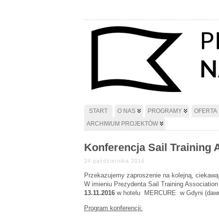
START
O NAS
PROGRAMY
OFERTA
ARCHIWUM PROJEKTÓW
Konferencja Sail Training 
24 października 2016
Przekazujemy zaproszenie na kolejną, ciekawą
W imieniu Prezydenta Sail Training Associatio
13.11.2016
w hotelu MERCURE w Gdyni (dawny 
Program konferencji: