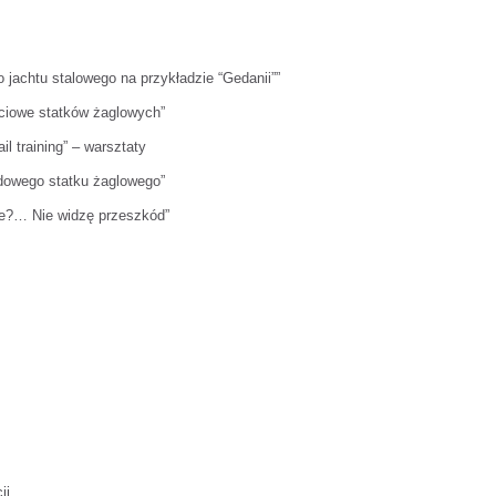
jachtu stalowego na przykładzie “Gedanii””
ciowe statków żaglowych”
 training” – warsztaty
dowego statku żaglowego”
ze?… Nie widzę przeszkód”
ji