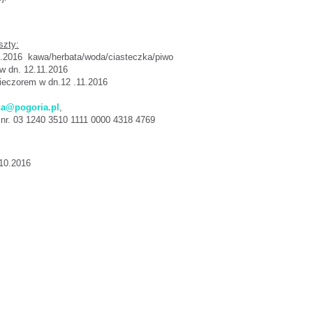
szty:
11.2016 kawa/herbata/woda/ciasteczka/piwo
 w dn. 12.11.2016
wieczorem w dn.12 .11.2016
na@pogoria.pl
,
. 03 1240 3510 1111 0000 4318 4769
.10.2016