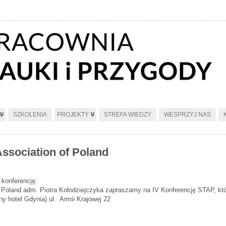
SZKOLENIA
PROJEKTY
STREFA WIEDZY
WESPRZYJ NAS
Association of Poland
 konferencję:
n Poland adm. Piotra Kołodziejczyka zapraszamy na IV Konferencję STAP, któ
hotel Gdynia) ul. Armii Krajowej 22