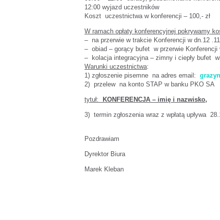
12:00 wyjazd uczestników
Koszt uczestnictwa w konferencji – 100,- zł
W ramach opłaty konferencyjnej pokrywamy ko
– na przerwie w trakcie Konferencji w dn.12 .
– obiad – gorący bufet w przerwie Konferencji
– kolacja integracyjna – zimny i ciepły bufet 
Warunki uczestnictwa
:
1) zgłoszenie pisemne na adres email:
grazy
2) przelew na konto STAP w banku PKO SA nr
tytuł:
KONFERENCJA – imię i nazwisko,
3) termin zgłoszenia wraz z wpłatą upływa 28
Pozdrawiam
Dyrektor Biura
Marek Kleban