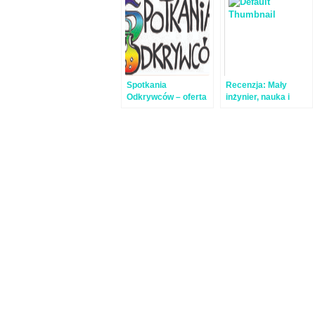
Spotkania
Recenzja: Mały
Odkrywców – oferta
inżynier, nauka i
dla szkół – cena
zabawa