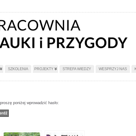
SZKOLENIA
PROJEKTY
STREFA WIEDZY
WESPRZYJ NAS
 proszę poniżej wprowadzić hasło: