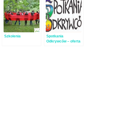
Szkolenia
Spotkania
Odkrywców – oferta
dla przedszkoli