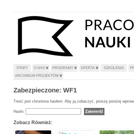
START
O NAS
PROGRAMY
OFERTA
SZKOLENIA
P
ARCHIWUM PROJEKTÓW
Zabezpieczone: WF1
Treść jest chroniona hasłem. Aby ją zobaczyć, proszę poniżej wprow
Hasło:
Zobacz Również: