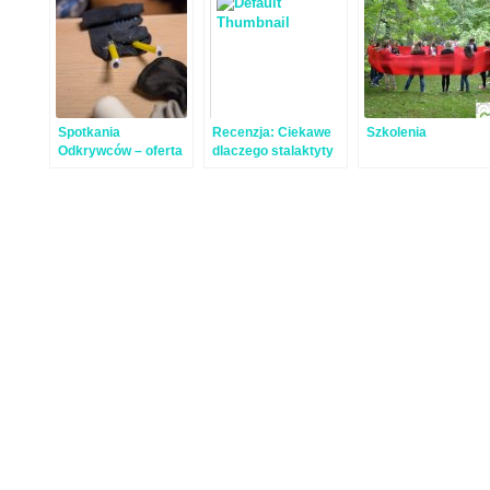
Spotkania
Recenzja: Ciekawe
Szkolenia
Odkrywców – oferta
dlaczego stalaktyty
dla szkół
rosną w dół…