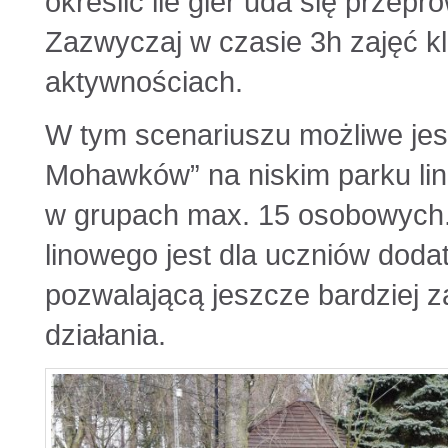
określić ile gier uda się prze
Zazwyczaj w czasie 3h zajęć kl
aktywnościach.
W tym scenariuszu możliwe jest
Mohawków” na niskim parku lin
w grupach max. 15 osobowych.
linowego jest dla uczniów doda
pozwalającą jeszcze bardziej 
działania.