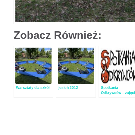
Zobacz Również:
Warsztaty dla szkół
jesień 2012
Spotkania
Odkrywców – zajęc
otwarte