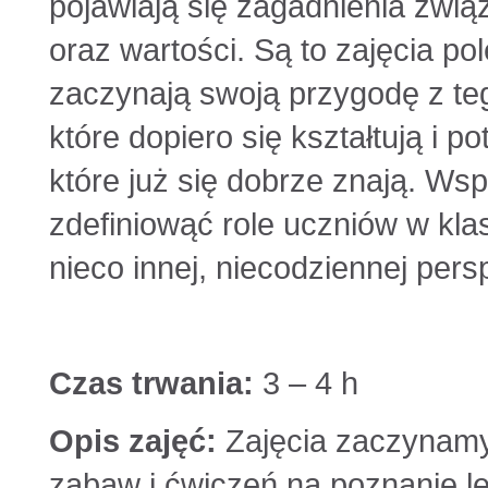
pojawiają się zagadnienia zwi
oraz wartości. Są to zajęcia po
zaczynają swoją przygodę z te
które dopiero się kształtują i p
które już się dobrze znają. Ws
zdefiniowąć role uczniów w kla
nieco innej, niecodziennej pers
Czas trwania:
3 – 4 h
Opis zajęć:
Zajęcia zaczynamy
zabaw i ćwiczeń na poznanie le