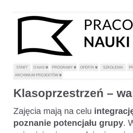
START
O NAS
PROGRAMY
OFERTA
SZKOLENIA
P
ARCHIWUM PROJEKTÓW
Klasoprzestrzeń – wa
Zajęcia mają na celu
integracj
poznanie potencjału grupy
. 