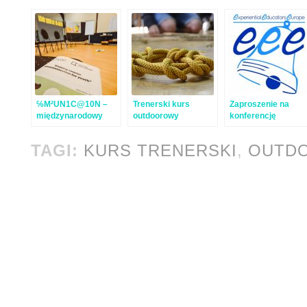
℅M²UN1C@10N –
Trenerski kurs
Zaproszenie na
międzynarodowy
outdoorowy
konferencję
kurs komunikacji z
2018/2019
Experiential
młodzieżą
Educators Europe
TAGI:
KURS TRENERSKI
,
OUTD
(EEE) 2020