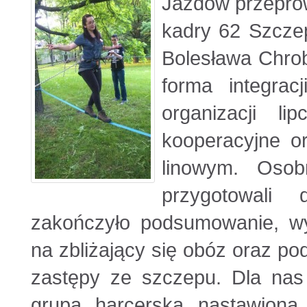
Jazdów przeprow
kadry 62 Szcze
Bolesława Chrob
forma integrac
organizacji l
kooperacyjne o
linowym. Osob
przygotowali 
zakończyło podsumowanie, wy
na zbliżający się obóz oraz p
zastępy ze szczepu. Dla nas 
grupą harcerską nastawioną 