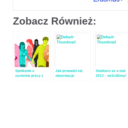
Zobacz Również:
Spotkanie o
Jak prowadzi się
Outdoors as a tool
systemie pracy z
obserwacje
2013 – wróciliśmy!
młodzieżą
naukową? Czy
wykluczoną w UK
potrzeba do tego
czegoś więcej niż
oczu? Zapraszamy
na warsztaty
naukowe „Jestem
Odkrywcą!”