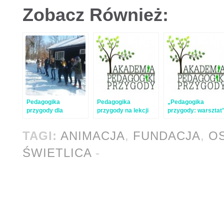
Zobacz Również:
Pedagogika
Pedagogika
„Pedagogika
przygody dla
przygody na lekcji
przygody: warsztat
harcerek
WF
– relacja
TAGI:
ANIMACJA
,
FUNDACJA
,
O
ŚWIETLICA
-