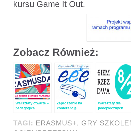
kursu Game It Out.
Zobacz Również:
Warsztaty otwarte –
Zaproszenie na
Warsztaty dla
pedagogika
konferencję
podopiecznych
przygody a metoda
Experiential
Fundacji Woloność
harcerska – relacja
Educators Europe
TAGI:
ERASMUS+
,
GRY SZKOLE
(EEE) 2020