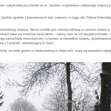
wem zabytkowej przychodni na ul. Jazdów i uzgodnienie odpłatnego miejsca p
azdów zgodnie z postawionymi tam znakami, w ciągu ulic Piękna-Górnośląsk
omunikacją miejską. Nasze osiedle jest zieloną enklawą w centrum miasta w
kach bawi się mnóstwo dzieciaków – zależy nam na ich bezpieczeństwie i m
dżają samochody mieszkańców i czasowo, w niewielkim stopniu, przedstawicie
ów z Łazienek, odwiedzających Sejm.
hody na wiele godzin w niedozwolonych miejscach, stają się powodem napię