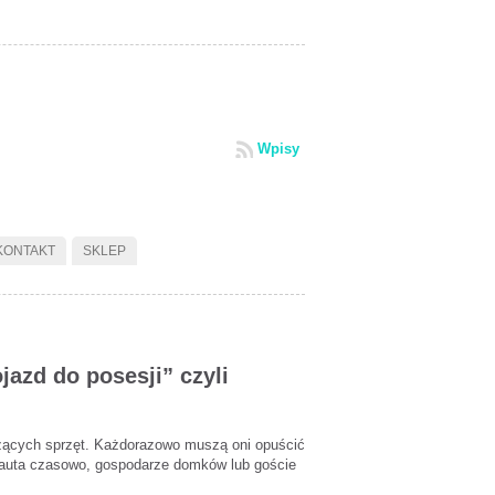
Wpisy
KONTAKT
SKLEP
azd do posesji” czyli
ożących sprzęt. Każdorazowo muszą oni opuścić
ą auta czasowo, gospodarze domków lub goście