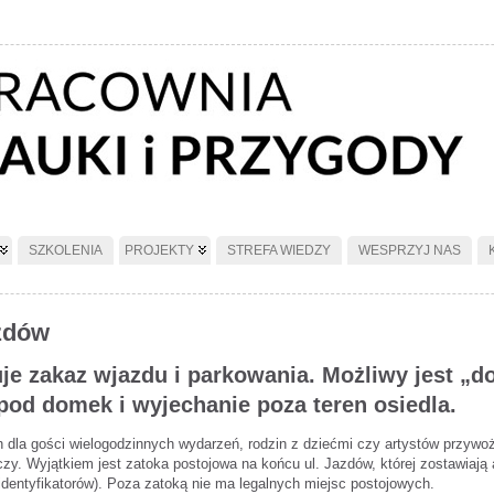
SZKOLENIA
PROJEKTY
STREFA WIEDZY
WESPRZYJ NAS
zdów
e zakaz wjazdu i parkowania. Możliwy jest „doj
pod domek i wyjechanie poza teren osiedla.
ch dla gości wielogodzinnych wydarzeń, rodzin z dziećmi czy artystów przyw
zy. Wyjątkiem jest zatoka postojowa na końcu ul. Jazdów, której zostawiaj
dentyfikatorów). Poza zatoką nie ma legalnych miejsc postojowych.