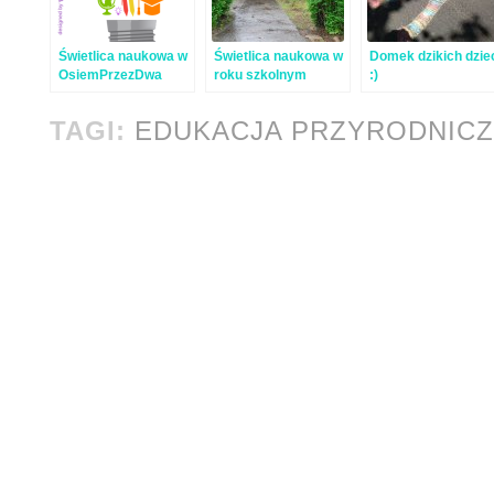
Świetlica naukowa w
Świetlica naukowa w
Domek dzikich dzie
OsiemPrzezDwa
roku szkolnym
:)
2016/2017
TAGI:
EDUKACJA PRZYRODNIC