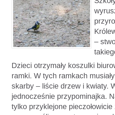
Szkoł
wyrus
przyr
Królew
– stwo
takie
Dzieci otrzymały koszulki biur
ramki. W tych ramkach musiały
skarby – liście drzew i kwiaty.
jednocześnie przypominajka. Na
tylko przyklejone pieczołowicie