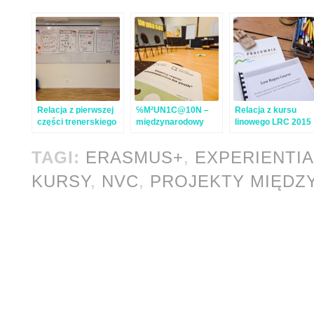
Relacja z pierwszej
℅M²UN1C@10N –
Relacja z kursu
części trenerskiego
międzynarodowy
linowego LRC 2015
kursu outdoorowego
kurs komunikacji z
młodzieżą
TAGI:
ERASMUS+
,
EXPERIENTIA
KURSY
,
NVC
,
PROJEKTY MIĘD