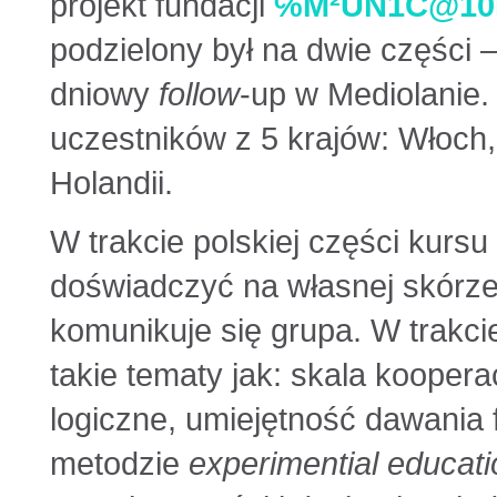
projekt fundacji
℅M²UN1C@10
podzielony był na dwie części 
dniowy
follow
-up w Mediolanie.
uczestników z 5 krajów: Włoch, 
Holandii.
W trakcie polskiej części kur
doświadczyć na własnej skórze 
komunikuje się grupa. W trakci
takie tematy jak: skala koopera
logiczne, umiejętność dawania
metodzie
experimential educati