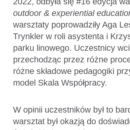
2022, odbyła się #16 edycja wa
outdoor & experiential educatio
warsztaty poprowadziły Aga Le
Trynkler w roli asystenta i Krzy
parku linowego. Uczestnicy wcie
przechodząc przez różne proc
różne składowe pedagogiki pr
model Skala Współpracy.
W opinii uczestników był to b
warsztat był okazją do doświadc