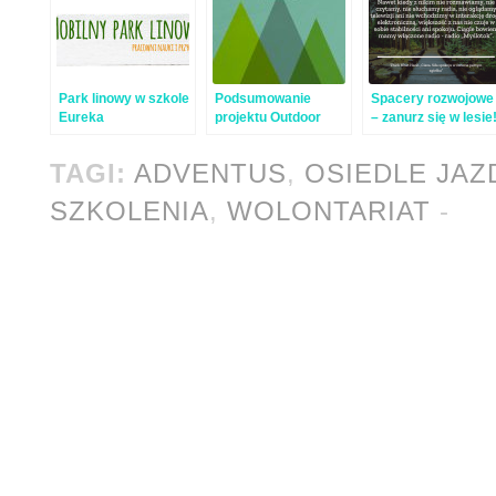
Park linowy w szkole
Podsumowanie
Spacery rozwojowe
Eureka
projektu Outdoor
– zanurz się w lesie
Academy –
publikacje
TAGI:
ADVENTUS
,
OSIEDLE JA
SZKOLENIA
,
WOLONTARIAT
-