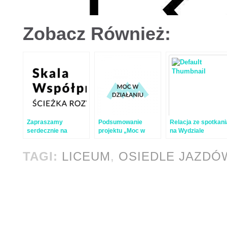
Zobacz Również:
Zapraszamy
Podsumowanie
Relacja ze spotkani
serdecznie na
projektu „Moc w
na Wydziale
bezpłatny webinar o
działaniu”
Pedagogicznym U
modelu Skali
TAGI:
LICEUM
,
OSIEDLE JAZDÓ
Współpracy w
organizacjach
pozarządowych