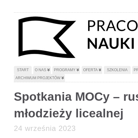
START
O NAS
PROGRAMY
OFERTA
SZKOLENIA
P
ARCHIWUM PROJEKTÓW
Spotkania MOCy – ru
młodzieży licealnej
24 września 2023