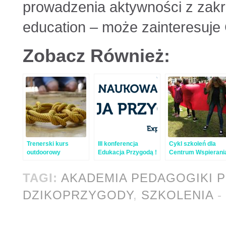
prowadzenia aktywności z zakr
education – może zainteresuje
Zobacz Również:
Trenerski kurs
III konferencja
Cykl szkoleń dla
outdoorowy
Edukacja Przygodą !
Centrum Wspierani
2018/2019
Rodzin
TAGI:
AKADEMIA PEDAGOGIKI 
DZIKOPRZYGODY
,
SZKOLENIA
-