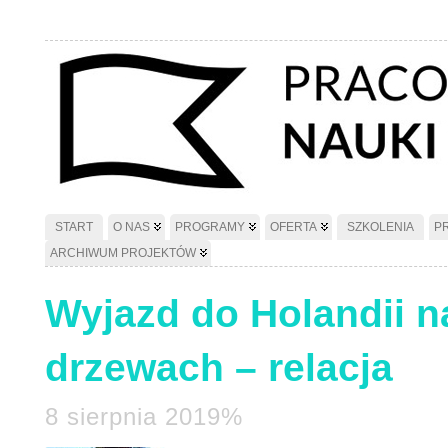
START
O NAS
PROGRAMY
OFERTA
SZKOLENIA
P
ARCHIWUM PROJEKTÓW
Wyjazd do Holandii 
drzewach – relacja
8 sierpnia 2019%