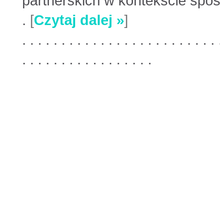
partnerskich w kontekście spos
.
[
Czytaj dalej »
]
. . . . . . . . . . . . . . . . . . . . . . . . . 
. . . . . . . . . . . . . . . . .