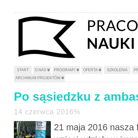
START
O NAS
PROGRAMY
OFERTA
SZKOLENIA
P
ARCHIWUM PROJEKTÓW
Po sąsiedzku z amba
14 czerwca 2016%
21 maja 2016 nasza 