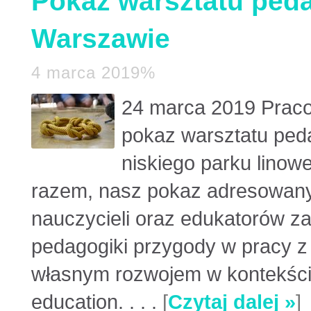
Pokaz warsztatu ped
Warszawie
4 marca 2019%
24 marca 2019 Praco
pokaz warsztatu ped
niskiego parku linow
razem, nasz pokaz adresowany
nauczycieli oraz edukatorów 
pedagogiki przygody w pracy z
własnym rozwojem w kontekście
education. . . .
[
Czytaj dalej »
]