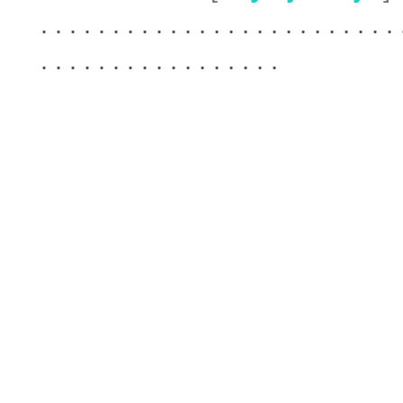
. . . . . . . . . . . . . . . . . . . . . . . . . 
. . . . . . . . . . . . . . . . .