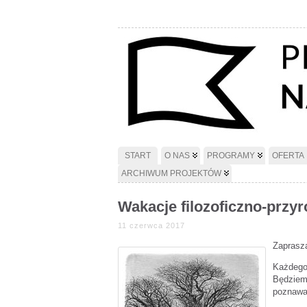
START
O NAS
PROGRAMY
OFERTA
ARCHIWUM PROJEKTÓW
Wakacje filozoficzno-przyr
11 czerwca 2017
Zaprasza
Każdego 
Będziem
poznawać