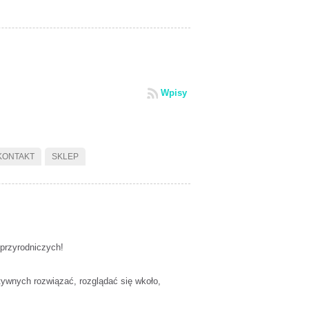
Wpisy
KONTAKT
SKLEP
-przyrodniczyc
h!
wnych rozwiązać, rozglądać się wkoło,