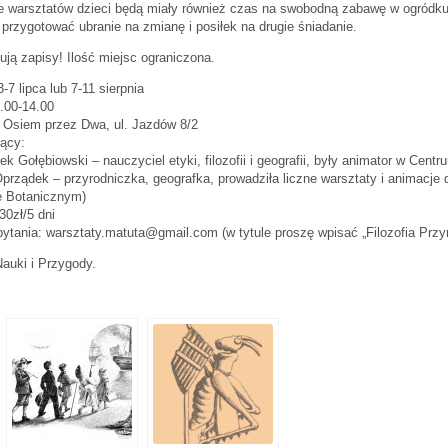
e warsztatów dzieci będą miały również czas na swobodną zabawę w ogródku
przygotować ubranie na zmianę i posiłek na drugie śniadanie.
ją zapisy! Ilość miejsc ograniczona.
-7 lipca lub 7-11 sierpnia
.00-14.00
 Osiem przez Dwa, ul. Jazdów 8/2
ący:
ek Gołębiowski – nauczyciel etyki, filozofii i geografii, były animator w Cent
rządek – przyrodniczka, geografka, prowadziła liczne warsztaty i animacje d
e Botanicznym)
30zł/5 dni
pytania: warsztaty.matuta@gmail.com
(w tytule proszę wpisać „Filozofia Przy
auki i Przygody.