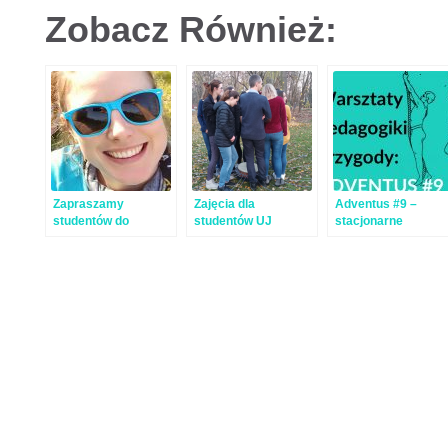
Zobacz Również:
Zapraszamy
Zajęcia dla
Adventus #9 –
studentów do
studentów UJ
stacjonarne
odbycia praktyk przy
warsztaty
okazji konferencji
pedagogiki przygod
'Edukacja przygodą’!