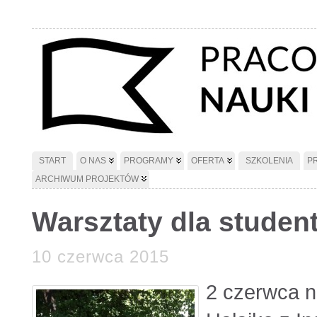
START
O NAS
PROGRAMY
OFERTA
SZKOLENIA
P
ARCHIWUM PROJEKTÓW
Warsztaty dla stude
10 czerwca 2015
2 czerwca n