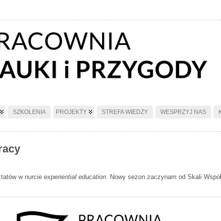
SZKOLENIA
PROJEKTY
STREFA WIEDZY
WESPRZYJ NAS
racy
ztatów w nurcie
experiential education
. Nowy sezon zaczynam od Skali Wspó