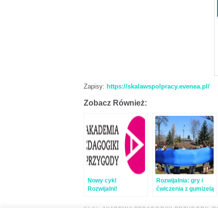
Zapisy:
https://skalawspolpracy.evenea.pl/
Zobacz Również:
Nowy cykl
Rozwijalnia: gry i
Rozwijalni!
ćwiczenia z gumizelą
TAGI:
AKADEMIA PEDAGOGIKI PRZYGODY
,
R