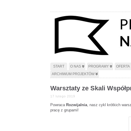
START
O NAS
PROGRAMY
OFERTA
ARCHIWUM PROJEKTÓW
Warsztaty ze Skali Współp
17 lutego 2019
Powraca
Rozwijalnia
, nasz cykl krótkich wars
pracę z grupami!