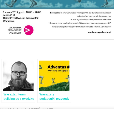
Warsztat: team
Warsztaty
building po szwedzku
pedagogiki przygody
„Adventus”
OZWIJALNIA
,
SKALA WSPÓŁPRACY
-