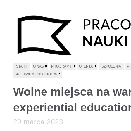
START
O NAS
PROGRAMY
OFERTA
SZKOLENIA
P
ARCHIWUM PROJEKTÓW
Wolne miejsca na war
experiential educatio
20 marca 2023