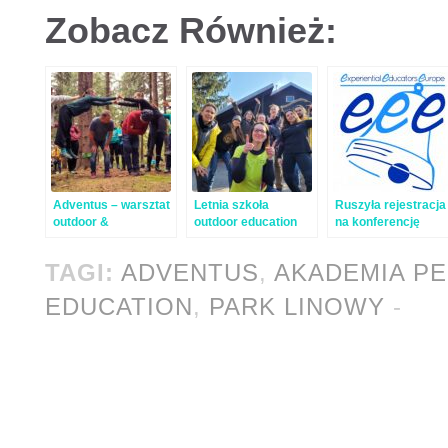
Zobacz Również:
Adventus – warsztat
Letnia szkoła
Ruszyła rejestracja
outdoor &
outdoor education
na konferencję
experiential
Experiential
education #17
Educators Europe
TAGI:
ADVENTUS
,
AKADEMIA P
(EEE)
EDUCATION
,
PARK LINOWY
-