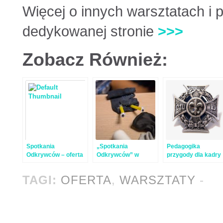
Więcej o innych warsztatach i 
dedykowanej stronie
>>>
Zobacz Również:
Spotkania
„Spotkania
Pedagogika
Odkrywców – oferta
Odkrywców” w
przygody dla kadry
dla szkół
zespole szkół nr 63
kształcącej
TAGI:
OFERTA
,
WARSZTATY
-