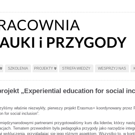
SZKOLENIA
PROJEKTY
STREFA WIEDZY
WESPRZYJ NAS
ojekt „Experiential education for social inc
yliśmy właśnie niezwykły, pierwszy projekt Erasmus+ koordynowany przez Pr
n for social inclusion”.
międzynarodowymi partnerami przygotowaliśmy kurs dla liderów, którzy następ
acjach. Tematem przewodnim była pedagogika przygody jako narzędzie integra
i wykluczenia, przyglądając się jego różnym aspektom. Wszystko to, w kontek