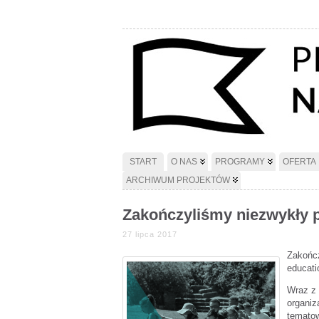
START
O NAS
PROGRAMY
OFERTA
ARCHIWUM PROJEKTÓW
Zakończyliśmy niezwykły pr
27 lipca 2017
Zakończ
educatio
Wraz z 
organiz
tematow