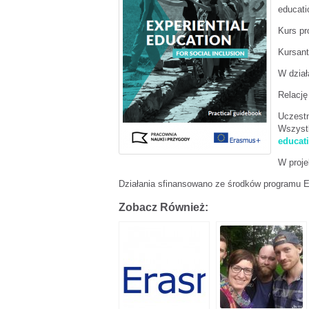
educati
Kurs pr
Kursant
W dział
Relację
Uczestn
Wszystk
educati
W proje
Działania sfinansowano ze środków programu 
Zobacz Również: