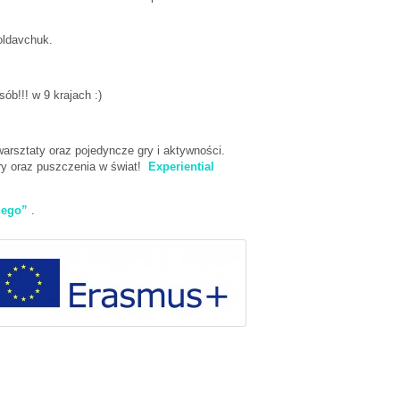
.
oldavchuk.
ób!!! w 9 krajach :)
warsztaty oraz pojedyncze gry i aktywności.
ry oraz puszczenia w świat!
Experiential
nego”
.