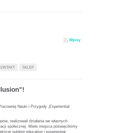
Wpisy
KONTAKT
SKLEP
lusion”!
acownię Nauki i Przygody „Experiential
nie, realizowali działania we własnych
cji społecznej. Wiele miejsca poświęciliśmy
ście outdoor education i experiential