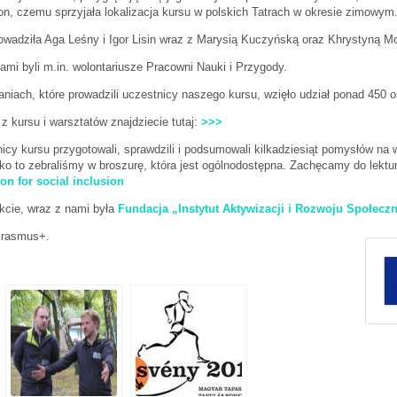
on, czemu sprzyjała lokalizacja kursu w polskich Tatrach w okresie zimowym
owadziła Aga Leśny i Igor Lisin wraz z Marysią Kuczyńską oraz Khrystyną M
ami byli m.in. wolontariusze Pracowni Nauki i Przygody.
aniach, które prowadzili uczestnicy naszego kursu, wzięło udział ponad 450 os
 z kursu i warsztatów znajdziecie tutaj:
>>>
icy kursu przygotowali, sprawdzili i podsumowali kilkadziesiąt pomysłów na 
o to zebraliśmy w broszurę, która jest ogólnodostępna. Zachęcamy do lektu
on for social inclusion
kcie, wraz z nami była
Fundacja „Instytut Aktywizacji i Rozwoju Społecz
Erasmus+.