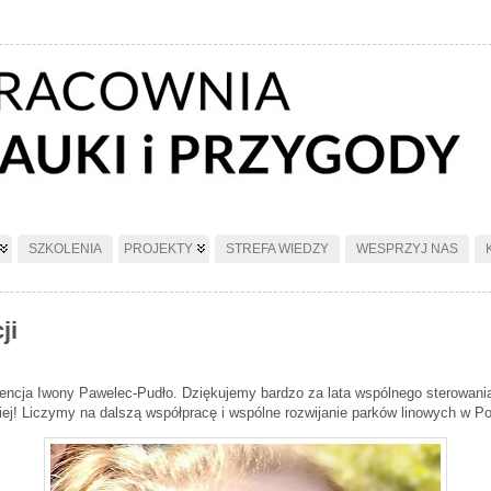
SZKOLENIA
PROJEKTY
STREFA WIEDZY
WESPRZYJ NAS
ji
encja Iwony Pawelec-Pudło. Dziękujemy bardzo za lata wspólnego sterowania
iej! Liczymy na dalszą współpracę i wspólne rozwijanie parków linowych w Po