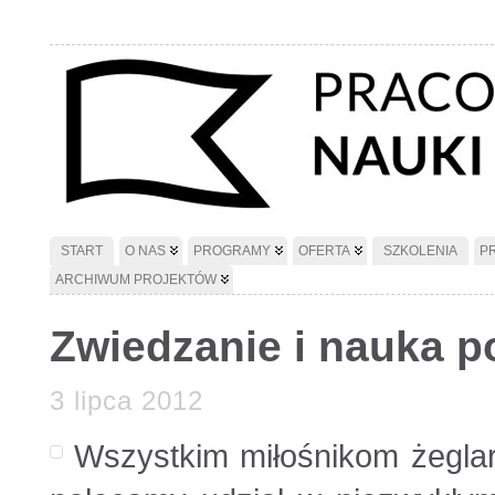
START
O NAS
PROGRAMY
OFERTA
SZKOLENIA
P
ARCHIWUM PROJEKTÓW
Zwiedzanie i nauka p
3 lipca 2012
Wszystkim miłośnikom żeglarst