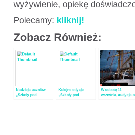
wyżywienie, opiekę doświadczon
Polecamy:
kliknij!
Zobacz Również:
Nadzieja uczniów
Kolejne edycje
W sobotę 11
„Szkoły pod
„Szkoły pod
września, audycja o
Żaglami”
żaglami”
„Szkole pod
Żaglami”