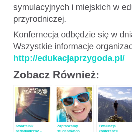
symulacyjnych i miejskich w edu
przyrodniczej.
Konfernecja odbędzie się w dn
Wszystkie informacje organizacy
http://edukacjaprzygoda.pl/
Zobacz Również:
Kwartalnik
Zapraszamy
Ewaluacja
pedagogiczny –
studentów do
konferencji