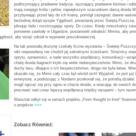
podtrzymując
y pradawne tradycje, wyznający pradawne bóstwa i odd
mają swojego króla i jarlów, największym szacunkiem darzą druida M
przybywając przed laty do ich krainy, pomógł zażegnać dawne waśni
bezludnej dotąd wyspie Yggdrasil, porastanej przez Świętą Puszczę, 
pilnując ładu i rozstrzygając spory. Do czasu. Kiedy mieszkańcy zauw
ponownie zawitały w Utgardzie, postanowili odnaleźć Mimira, aby pro
ggdrasil, aby wziąć udział w wyprawie poszukiwawczej.
Na tak powstałą drużynę czekały liczne wyzwania – Świętej Puszczy 
nikt niepowołany nie chodził jej sekretnymi ścieżkami. Strażnicy s
sprytu, sprawności, a nade wszystko współpracy, komunikacji i wza
chatę druida bagnach kryło się wiele niebezpieczeństw. Mimo, że dr
duchy lasu, dbające o ich bezpieczeństwo, droga nie była łatwa. Wres
okazało się, że Mimir cały czas był wśród nich! Wyjaśnił, że jest ju
emeryturę, a podróżując z Nordami przekonał się, że potrafią dzia
mogli ogrzać się przy ogniu w chacie druida, a wracając do swoich do
pracować nad coraz lepszą współpracą między wyspami – tym razem
Warsztat odbył się w ramach projektu „
From thought to knot
” finans
o projekcie
>>>
Zobacz Również: