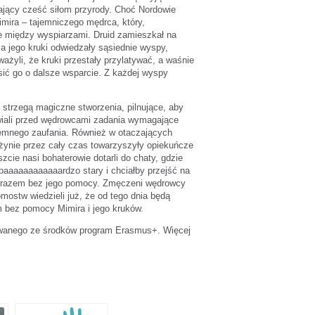
ający cześć siłom przyrody. Choć Nordowie
imira – tajemniczego mędrca, który,
e między wyspiarzami. Druid zamieszkał na
a jego kruki odwiedzały sąsiednie wyspy,
ażyli, że kruki przestały przylatywać, a waśnie
sić go o dalsze wsparcie. Z każdej wyspy
strzegą magiczne stworzenia, pilnujące, aby
tawiali przed wędrowcami zadania wymagające
jemnego zaufania. Również w otaczających
użynie przez cały czas towarzyszyły opiekuńcze
zcie nasi bohaterowie dotarli do chaty, gdzie
ż baaaaaaaaaaaardzo stary i chciałby przejść na
łać razem bez jego pomocy. Zmęczeni wędrowcy
mostw wiedzieli już, że od tego dnia będą
 bez pomocy Mimira i jego kruków.
owanego ze środków program Erasmus+. Więcej