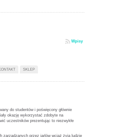
Wpisy
KONTAKT
SKLEP
owany do studentów i poświęcony głównie
iały okazję wykorzystać zdobyte na
wić uczestników prezentując to niezwykłe
 zarządzanych przez jarlów wciąż żyją ludzie