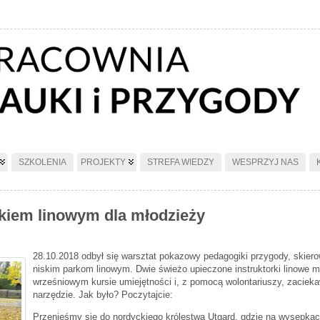
SZKOLENIA
PROJEKTY
STREFA WIEDZY
WESPRZYJ NAS
rkiem linowym dla młodzieży
28.10.2018 odbył się warsztat pokazowy pedagogiki przygody, skier
niskim parkom linowym. Dwie świeżo upieczone instruktorki linowe m
wrześniowym kursie umiejętności i, z pomocą wolontariuszy, zacieka
narzędzie. Jak było? Poczytajcie:
Przenieśmy się do nordyckiego królestwa Utgard, gdzie na wysepkach