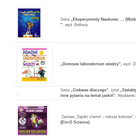
Seria
„Eksperymenty Naukowe: … (Woda, 
”
, wyd. Bellona.
„Domowe laboratorium wiedzy”,
wyd. Zi
Seria
„Ciekawe dlaczego”
, tytuł
„Stalakt
inne pytania na temat jaskiń”
, Wydawnic
Zestaw „Tajniki chemii – mikser kolorów”, 
(Ein-O Science)