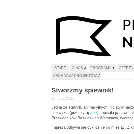
START
O NAS
PROGRAMY
OFERTA
ARCHIWUM PROJEKTÓW
Stwórzmy śpiewnik!
26 lipca 2020
Jedną ze stałych, animacyjnych inicjatyw nasz
niezwykła (przeczytaj
>>>
) i opisała ją nawet
Przewodników Beskidzkich Warszawa, tworzący
Impreza odbywa się cyklicznie co miesiąc. Z k