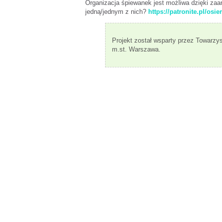
Organizacja śpiewanek jest możliwa dzięki za
jedną/jednym z nich?
https://patronite.pl/os
Projekt został wsparty przez Towarzy
m.st. Warszawa.