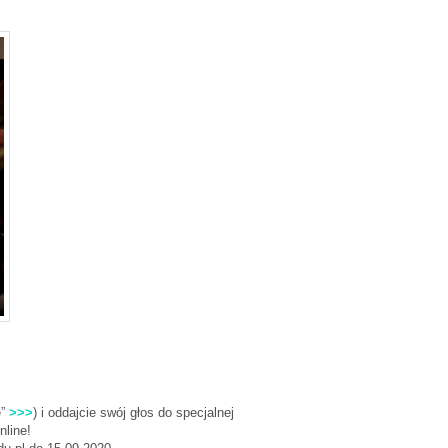
e”
>>>
) i oddajcie swój głos do specjalnej
nline!