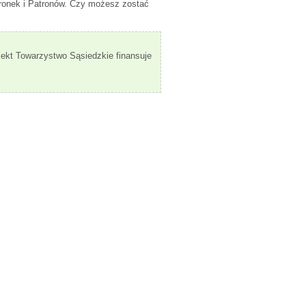
ronek i Patronów. Czy możesz zostać
jekt Towarzystwo Sąsiedzkie finansuje