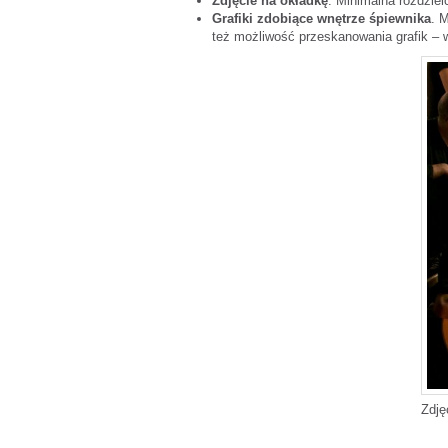
Zdjęcie na okładkę
. Minimalna rozdzie
Grafiki zdobiące wnętrze śpiewnika
. 
też możliwość przeskanowania grafik – 
Zdję