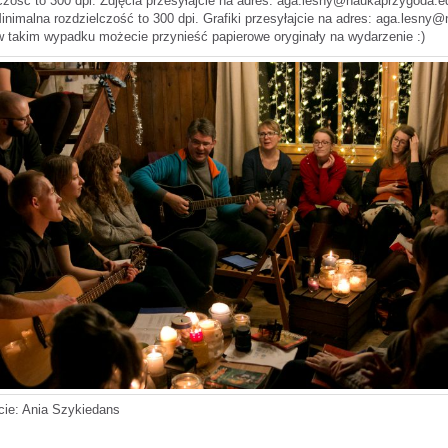
lczość to 300 dpi. Zdjęcia przesyłajcie na adres: aga.lesny@naukaprzygoda.e
Minimalna rozdzielczość to 300 dpi. Grafiki przesyłajcie na adres: aga.lesny
w takim wypadku możecie przynieść papierowe oryginały na wydarzenie :)
cie: Ania Szykiedans