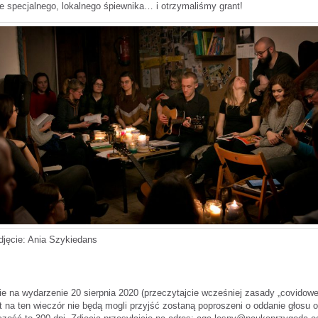
ie specjalnego, lokalnego śpiewnika… i otrzymaliśmy grant!
djęcie: Ania Szykiedans
e na wydarzenie 20 sierpnia 2020 (przeczytajcie wcześniej zasady „covidow
t na ten wieczór nie będą mogli przyjść zostaną poproszeni o oddanie głosu o