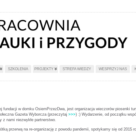
SZKOLENIA
PROJEKTY
STREFA WIEDZY
WESPRZYJ NAS
ej fundacji w domku OsiemPrzezDwa, jest organizacja wieczorów piosenki tury
 stołeczna Gazeta Wyborcza (przeczytaj
>>>
) :) Wydarzenie, od początku wsp
 z nami niezwykłe partnerstwo.
rótką przerwą na re-organizację z powodu pandemii, spotykamy się od 2015 ro