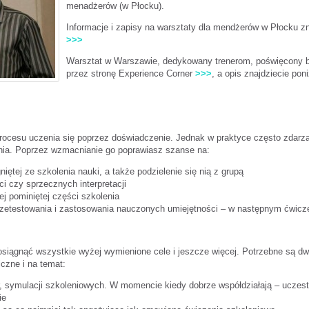
menadżerów (w Płocku).
Informacje i zapisy na warsztaty dla mendżerów w Płocku zn
>>>
Warsztat w Warszawie, dedykowany trenerom, poświęcony bę
przez stronę Experience Corner
>>>
, a opis znajdziecie poni
procesu uczenia się poprzez doświadczenie. Jednak w praktyce często zdarza
nia. Poprzez wzmacnianie go poprawiasz szanse na:
niętej ze szkolenia nauki, a także podzielenie się nią z grupą
ci czy sprzecznych interpretacji
j pominiętej części szkolenia
rzetestowania i zastosowania nauczonych umiejętności – w następnym ćwicz
ągnąć wszystkie wyżej wymienione cele i jeszcze więcej. Potrzebne są dw
czne i na temat:
, symulacji szkoleniowych. W momencie kiedy dobrze współdziałają – uczestn
ie