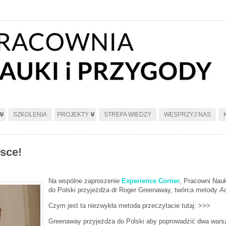
SZKOLENIA
PROJEKTY
STREFA WIEDZY
WESPRZYJ NAS
sce!
Na wspólne zaproszenie
Experience Corner
, Pracowni Nau
do Polski przyjeżdża dr Roger Greenaway, twórca metody
Ac
Czym jest ta niezwykła metoda przeczytacie tutaj: >>>
Greenaway przyjeżdża do Polski aby poprowadzić dwa warszt