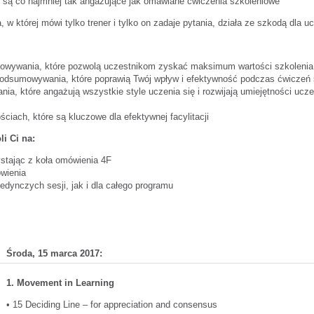
 są co najmniej tak angażujące jak omawiane ćwiczenia szkoleniowe
 w której mówi tylko trener i tylko on zadaje pytania, działa ze szkodą dla u
mowywania, które pozwolą uczestnikom zyskać maksimum wartości szkolenia
/podsumowywania, które poprawią Twój wpływ i efektywność podczas ćwiczeń
a, które angażują wszystkie style uczenia się i rozwijają umiejętności ucz
ściach, które są kluczowe dla efektywnej facylitacji
i Ci na:
ystając z koła omówienia 4F
ówienia
jedynczych sesji, jak i dla całego programu
Środa, 15 marca 2017:
1. Movement in Learning
• 15 Deciding Line – for appreciation and consensus