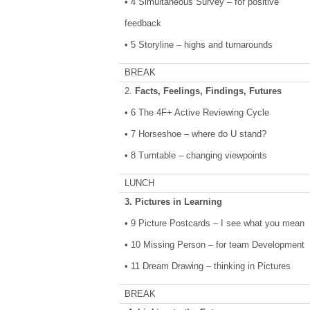
• 4 Simultaneous Survey – for positive
feedback
• 5 Storyline – highs and turnarounds
BREAK
2.
Facts, Feelings, Findings, Futures
• 6 The 4F+ Active Reviewing Cycle
• 7 Horseshoe – where do U stand?
• 8 Turntable – changing viewpoints
LUNCH
3. Pictures in Learning
• 9 Picture Postcards – I see what you mean
• 10 Missing Person – for team Development
• 11 Dream Drawing – thinking in Pictures
BREAK