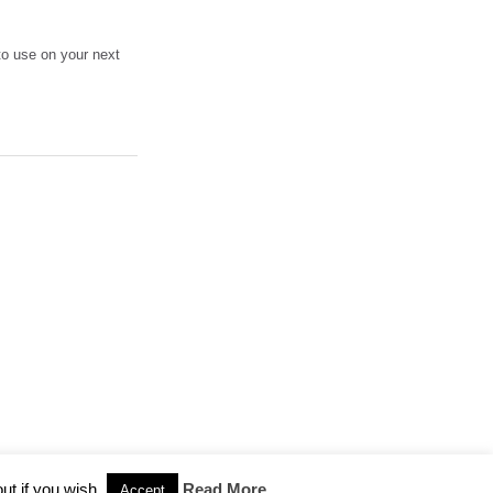
to use on your next
ut if you wish.
Read More
Accept