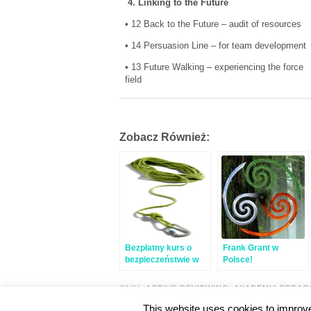
4.
Linking to the Future
• 12 Back to the Future – audit of resources
• 14 Persuasion Line – for team development
• 13 Future Walking – experiencing the force
field
Zobacz Również:
Bezpłatny kurs o
Frank Grant w
bezpieczeństwie w
Polsce!
górach
TAGI:
ACTIVE REVIEWING
,
AKADEMIA PEDAG
This website uses cookies to improve 