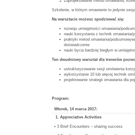
Zaprojektowanie metod omawiania, które
Szkolenie, w którym omawianie to jedynie sesja,
Na warsztacie możesz spodziewać się:
rozwoju umiejętności omawiania/podsu
nauki korzystania z technik omawiania
praktyki metod omawiania/podsumowywani
doświadczenie
nauki bycia bardziej biegłym w umiejętno
Ten dwudniowy warsztat dla trenerów pozwol
ustrukturyzowanie sesji omówienia korz
wykorzystanie 10 lub więcej technik om
projektowanie strategii omawiania dla po
Program:
Wtorek, 14 marca 2017:
1. Appreciative Activities
• 3 Brief Encounters – sharing success