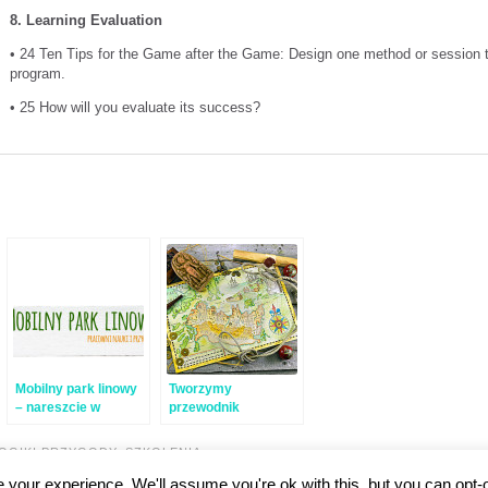
8. Learning Evaluation
• 24 Ten Tips for the Game after the Game: Design one method or session 
program.
• 25 How will you evaluate its success?
Mobilny park linowy
Tworzymy
– nareszcie w
przewodnik
Polsce!
„edukacji przygodą”
w Polsce
OGIKI PRZYGODY
,
SZKOLENIA
-
your experience. We'll assume you're ok with this, but you can opt-o