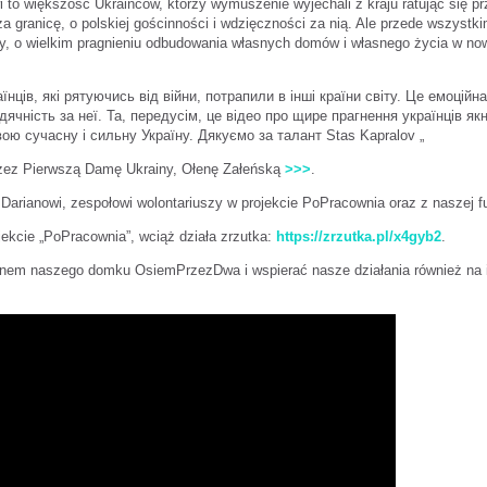
 to większość Ukraińców, którzy wymuszenie wyjechali z kraju ratując się 
ranicę, o polskiej gościnności i wdzięczności za nią. Ale przede wszystki
y, o wielkim pragnieniu odbudowania własnych domów i własnego życia w nowo
їнців, які рятуючись від війни, потрапили в інші країни світу. Це емоці
 вдячність за неї. Та, передусім, це відео про щире прагнення українців
вою сучасну і сильну Україну. Дякуємо за талант Stas Kapralov „
rzez Pierwszą Damę Ukrainy, Ołenę Załeńską
>>>
.
 Darianowi, zespołowi wolontariuszy w projekcie PoPracownia oraz z naszej fu
ojekcie „PoPracownia”, wciąż działa zrzutka:
https://zrzutka.pl/x4gyb2
.
ronem naszego domku OsiemPrzezDwa i wspierać nasze działania również na 