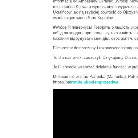
Informacja od Ambasady Ukrainy: „Wrócę! Mówi
mieszkańca Kijowa o wymuszonym wyjeździe za g
Ukraińców jak najszybciej powrócić do Ojczyzn
wzruszające wideo Stas Kapralov
#Wrócę Я повернусь! Говорять більшість укра
виїзд за кордон, про польську гостинність і
бажання відбудувати свій дім, своє життя, с
Film został dostrzeżony i rozpowszechniony p
To dla nas wielki zaszczyt. Dziękujemy Dianie,
Jeśli chcecie wesprzeć działania fundacji w pr
Możecie też zostać Patronką (Matronką), Pat
https://pa
tronite.pl/osiemprzezdw
a
.