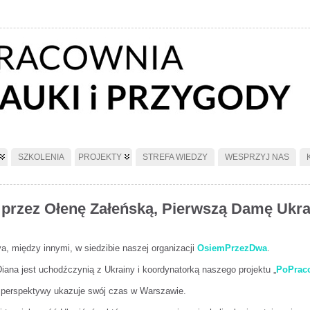
SZKOLENIA
PROJEKTY
STREFA WIEDZY
WESPRZYJ NAS
 przez Ołenę Załeńską, Pierwszą Damę Ukra
a, między innymi, w siedzibie naszej organizacji
OsiemPrzezDwa
.
ana jest uchodźczynią z Ukrainy i koordynatorką naszego projektu „
PoPrac
j perspektywy ukazuje swój czas w Warszawie.