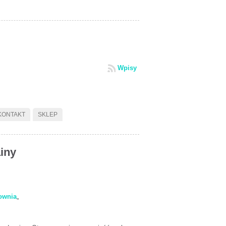
Wpisy
KONTAKT
SKLEP
iny
ownia
„