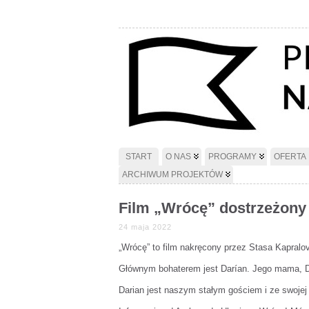
START
O NAS
PROGRAMY
OFERTA
ARCHIWUM PROJEKTÓW
Film „Wrócę” dostrzeżony
24 maja 2022
„Wrócę” to film nakręcony przez Stasa Kapralov
Głównym bohaterem jest Darían. Jego mama, Di
Darian jest naszym stałym gościem i ze swoje