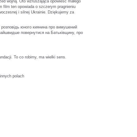
przed wojną. Oto wzruszająca opowieść małego
m film ten opowiada o szczerym pragnieniu
czesnej i silnej Ukrainie. Dziękujemy za
йна розповідь юного киянина про вимушений
 якнайшвидше повернутися на Батьківщину, про
ndacji. To co robimy, ma wielki sens.
innych polach