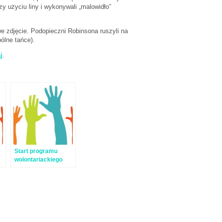
y użyciu liny i wykonywali „malowidło”
 zdjęcie. Podopieczni Robinsona ruszyli na
ólne tańce).
j
.
Start programu
wolontariackiego
2015/2016