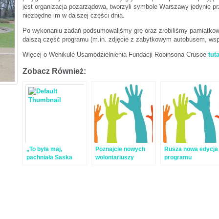
jest organizacja pozarządowa, tworzyli symbole Warszawy jedynie prz
niezbędne im w dalszej części dnia.
Po wykonaniu zadań podsumowaliśmy grę oraz zrobiliśmy pamiątkowe
dalszą część programu (m.in. zdjęcie z zabytkowym autobusem, wsp
Więcej o Wehikule Usamodzielnienia Fundacji Robinsona Crusoe
tuta
Zobacz Również:
„To była maj,
Poznajcie nowych
Rusza nowa edycja
pachniała Saska
wolontariuszy
programu
Kępa” – gra miejska
Pracowni!
wolontariackiego w
dla słuchaczy
Pracowni!
Mazowieckiego
Uniwersytetu
Trzeciego Wieku