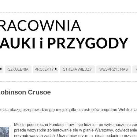
SZKOLENIA
PROJEKTY
STREFA WIEDZY
WESPRZYJ NAS
Robinson Crusoe
 miała okazję przeprowadzić grę miejską dla uczestników programu Wehikuł 
Młodzi podopieczni Fundacji stawili się licznie i po wytłumaczeniu z
przede wszystkim zorientowanie się w planie Warszawy, odwiedzenie
przygotowanych zadań. Uczestnicy gry m.in. pisali podanie o przyjęc