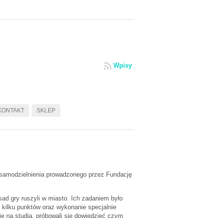
Wpisy
KONTAKT
SKLEP
Usamodzielnienia prowadzonego przez Fundację
asad gry ruszyli w miasto. Ich zadaniem było
 kilku punktów oraz wykonanie specjalnie
ie na studia, próbowali się dowiedzieć czym