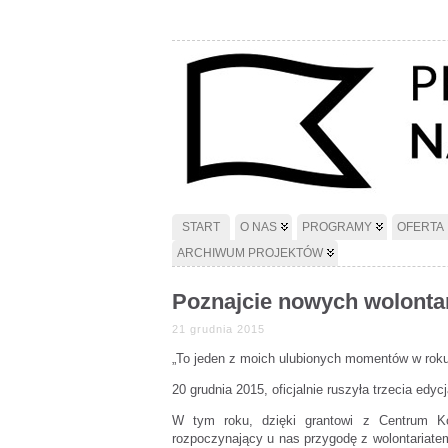
START
O NAS
PROGRAMY
OFERTA
ARCHIWUM PROJEKTÓW
Poznajcie nowych wolonta
21 grudnia 2015
„To jeden z moich ulubionych momentów w roku!
20 grudnia 2015, oficjalnie ruszyła trzecia edy
W tym roku, dzięki grantowi z Centrum Ko
rozpoczynający u nas przygodę z wolontariatem