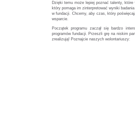
Dzięki temu może lepiej poznać talenty, które
który pomaga im zinterpretować wyniki badania
w fundacji. Chcemy, aby czas, który poświęca
wsparcie.
Początek programu zaczął się bardzo intens
programów fundacji. Przeszli grę na niskim pa
zrealizują! Poznajcie naszych wolontariuszy: