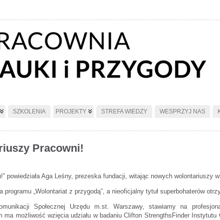
SZKOLENIA
PROJEKTY
STREFA WIEDZY
WESPRZYJ NAS
riuszy Pracowni!
” powiedziała Aga Leśny, prezeska fundacji, witając nowych wolontariuszy w 
cja programu „Wolontariat z przygodą”, a nieoficjalny tytuł superbohaterów otr
munikacji Społecznej Urzędu m.st. Warszawy, stawiamy na profesjona
 ma możliwość wzięcia udziału w badaniu Clifton StrengthsFinder Instytutu 