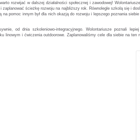
 warto rozwijać w dalszej działalności społecznej i zawodowej! Wolontariu
 i zaplanować ścieżkę rozwoju na najbliższy rok. Równolegle szkolą się i do
ją na pomoc innym był dla nich okazją do rozwoju i lepszego poznania si
ywnie, od dnia szkoleniowo-integracyjnego. Wolontariusze poznali lepie
rku linowym i ćwiczenia outdoorowe. Zaplanowaliśmy cele dla siebie na ten