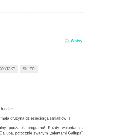
Wpisy
KONTAKT
SKLEP
fundacji.
zymała drużyna dziesięciorga śmiałków :)
lny początek programu! Każdy wolontariusz
Gallupa, potocznie zwanym „talentami Gallupa”.