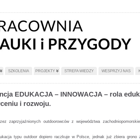
SZKOLENIA
PROJEKTY
STREFA WIEDZY
WESPRZYJ NAS
ncja EDUKACJA – INNOWACJA – rola edukac
ceniu i rozwoju.
zez zaprzyjaźnionych outdoorowców z województwa zachodniopomorskiego.
ukacja typu outdoor dopiero raczkuje w Polsce, jednak już zbiera grono z