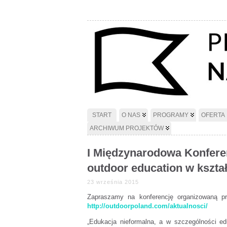
START
O NAS
PROGRAMY
OFERTA
ARCHIWUM PROJEKTÓW
I Międzynarodowa Konfere
outdoor education w kształ
23 września 2015
Zapraszamy na konferencję organizowaną pr
http://outdoorpoland.com/aktualnosci/
„Edukacja nieformalna, a w szczególności ed