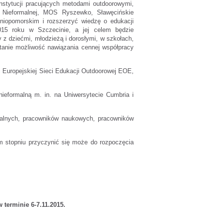
nstytucji pracujących metodami outdoorowymi,
 Nieformalnej, MOS Ryszewko, Sławęcińskie
niopomorskim i rozszerzyć wiedzę o edukacji
2015 roku w Szczecinie, a jej celem będzie
 z dziećmi, młodzieżą i dorosłymi, w szkołach,
stanie możliwość nawiązania cennej współpracy
i Europejskiej Sieci Edukacji Outdoorowej EOE,
nieformalną m. in. na Uniwersytecie Cumbria i
jalnych, pracowników naukowych, pracowników
ym stopniu przyczynić się może do rozpoczęcia
w terminie
6-7.11.2015.