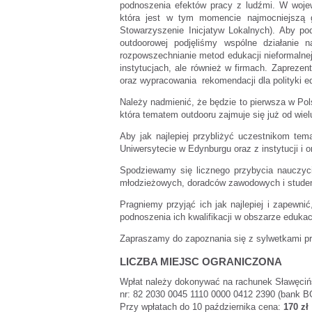
podnoszenia efektów pracy z ludźmi. W wojew
która jest w tym momencie najmocniejszą 
Stowarzyszenie Inicjatyw Lokalnych). Aby p
outdoorowej podjęliśmy wspólne działanie 
rozpowszechnianie metod edukacji nieformalnej
instytucjach, ale również w firmach. Zapreze
oraz wypracowania rekomendacji dla polityki e
Należy nadmienić, że będzie to pierwsza w Pol
która tematem outdooru zajmuje się już od wielu
Aby jak najlepiej przybliżyć uczestnikom tem
Uniwersytecie w Edynburgu oraz z instytucji i
Spodziewamy się licznego przybycia nauczyc
młodzieżowych, doradców zawodowych i student
Pragniemy przyjąć ich jak najlepiej i zapewn
podnoszenia ich kwalifikacji w obszarze edukacj
Zapraszamy do zapoznania się z sylwetkami p
LICZBA MIEJSC OGRANICZONA
Wpłat należy dokonywać na rachunek Sławęcińs
nr: 82 2030 0045 1110 0000 0412 2390 (bank B
Przy wpłatach do 10 października cena:
170 zł