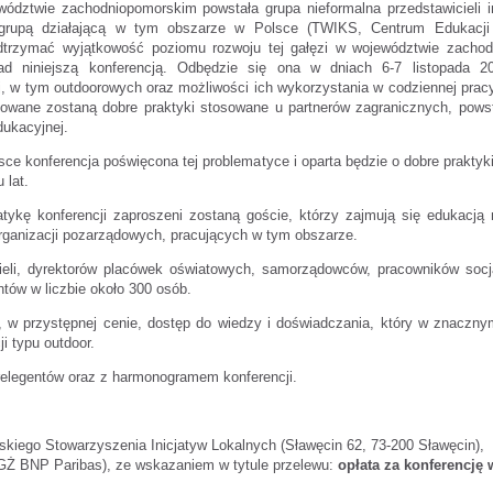
ództwie zachodniopomorskim powstała grupa nieformalna przedstawicieli i
grupą działającą w tym obszarze w Polsce (TWIKS, Centrum Edukacji
odtrzymać wyjątkowość poziomu rozwoju tej gałęzi w województwie zachod
nad niniejszą konferencją. Odbędzie się ona w dniach 6-7 listopada 
, w tym outdoorowych oraz możliwości ich wykorzystania w codziennej pracy
ntowane zostaną dobre praktyki stosowane u partnerów zagranicznych, pow
dukacyjnej.
sce konferencja poświęcona tej problematyce i oparta będzie o dobre praktyk
 lat.
atykę konferencji zaproszeni zostaną goście, którzy zajmują się edukacją 
 organizacji pozarządowych, pracujących w tym obszarze.
ieli, dyrektorów placówek oświatowych, samorządowców, pracowników soc
ów w liczbie około 300 osób.
ić, w przystępnej cenie, dostęp do wiedzy i doświadczania, który w znaczn
i typu outdoor.
relegentów oraz z harmonogramem konferencji.
kiego Stowarzyszenia Inicjatyw Lokalnych (Sławęcin 62, 73-200 Sławęcin),
GŻ BNP Paribas), ze wskazaniem w tytule przelewu:
opłata za konferencję 