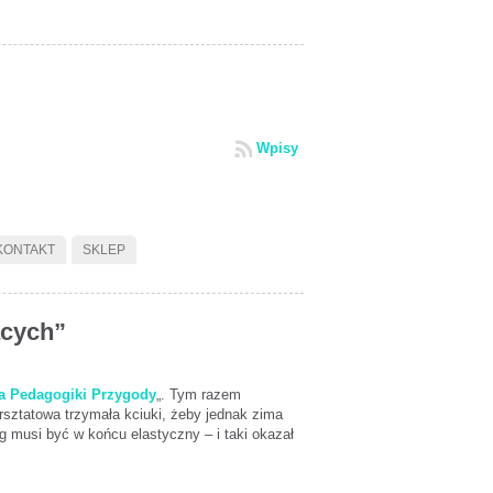
Wpisy
KONTAKT
SKLEP
ących”
a Pedagogiki Przygody
„. Tym razem
sztatowa trzymała kciuki, żeby jednak zima
og musi być w końcu elastyczny – i taki okazał