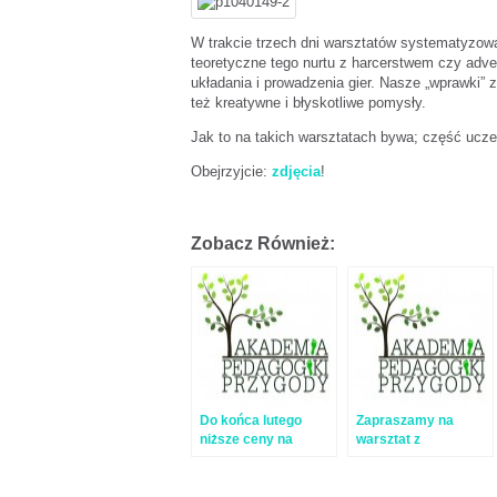
W trakcie trzech dni warsztatów systematyzowa
teoretyczne tego nurtu z harcerstwem czy adven
układania i prowadzenia gier. Nasze „wprawki” z
też kreatywne i błyskotliwe pomysły.
Jak to na takich warsztatach bywa; część ucze
Obejrzyjcie:
zdjęcia
!
Zobacz Również:
Do końca lutego
Zapraszamy na
niższe ceny na
warsztat z
wiosenne warsztaty!
pedagogiki przeżyć