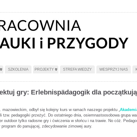
SZKOLENIA
PROJEKTY
STREFA WIEDZY
WESPRZYJ NAS
ojektuj gry: Erlebnispädagogik dla początkuj
 mazowieckim, odbył się kolejny kurs w ramach naszego projektu „
Akademi
 tzw. pedagogiki przeżyć. Do ostatniego dnia, osiemnastoosobowa grupa war
er outdoor tylko radosne gry i ćwiczenia w słońcu i na trawie. No cóż. Pedag
ał program do panującej, zdecydowanie zimowej aury.