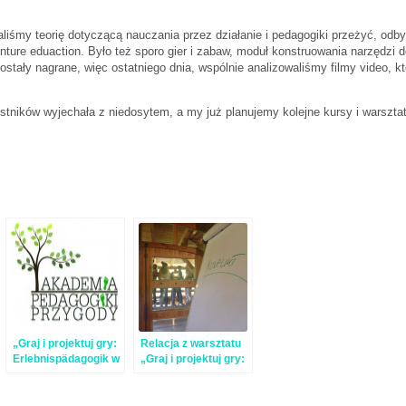
liśmy teorię dotyczącą nauczania przez działanie i pedagogiki przeżyć, odb
ture eduaction. Było też sporo gier i zabaw, moduł konstruowania narzędzi 
ostały nagrane, więc ostatniego dnia, wspólnie analizowaliśmy filmy video, kt
stników wyjechała z niedosytem, a my już planujemy kolejne kursy i warszt
„Graj i projektuj gry:
Relacja z warsztatu
Erlebnispädagogik w
„Graj i projektuj gry:
teorii i praktyce”
Erlebnispädagogik w
teorii i praktyce”