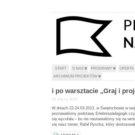
START
O NAS
PROGRAMY
OFERTA
ARCHIWUM PROJEKTÓW
i po warsztacie „Graj i pr
24 marca 2013
W dniach 22-24.03.2013, w Świętochowie w woj.
poznawaliśmy podstawy Erlebnispädagogik czyli
się wycofała – bo nie nastawialiśmy się na wint
się nasz trener, Rafał Ryszka, który dostosow