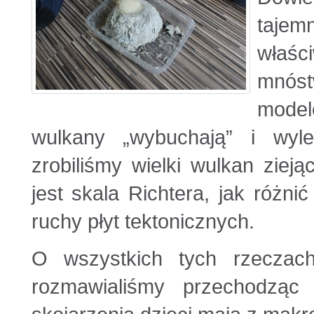
taje
właśc
mnós
modele
wulkany „wybuchają” i wyl
zrobiliśmy wielki wulkan ziej
jest skala Richtera, jak różni
ruchy płyt tektonicznych.
O wszystkich tych rzeczach
rozmawialiśmy przechodząc