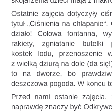
skojarzenia dzieci mają z makro
Ostatnie zajęcia
dotyczyły ciśn
tytuł „Ciśnienia na chlapanie“. 
działo! Colowa fontanna, wys
rakiety, zgniatanie butelki
kostek lodu, przenoszenie 
z wielką dziurą na dole (da się
to na dworze, bo prawdzi
deszczowa pogoda. W koncu to
Przed nami ostanie zajęcia.
naprawdę znaczy być Odkrywc