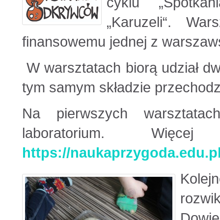
cyklu „Spotka
„Karuzeli“. War
finansowemu jednej z warszaws
W warsztatach biorą udział dw
tym samym składzie przechodzą
Na pierwszych warsztatach
laboratorium. Więc
https://naukaprzygoda.edu.pl
Kole
rozwi
Dowie