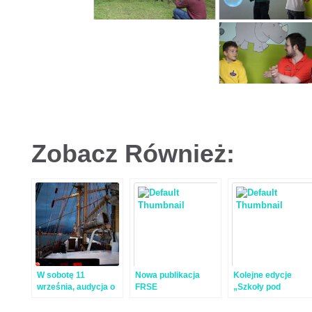
Zobacz Również:
W sobotę 11
Nowa publikacja
Kolejne edycje
września, audycja o
FRSE
„Szkoły pod
„Szkole pod
żaglami”
Żaglami”